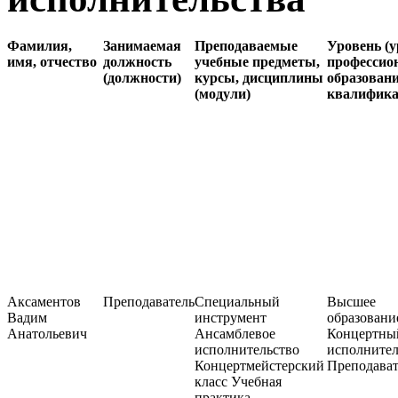
Фамилия,
Занимаемая
Преподаваемые
Уровень (у
имя, отчество
должность
учебные предметы,
профессио
(должности)
курсы, дисциплины
образовани
(модули)
квалифик
Аксаментов
Преподаватель
Специальный
Высшее
Вадим
инструмент
образовани
Анатольевич
Ансамблевое
Концертны
исполнительство
исполнител
Концертмейстерский
Преподават
класс Учебная
практика