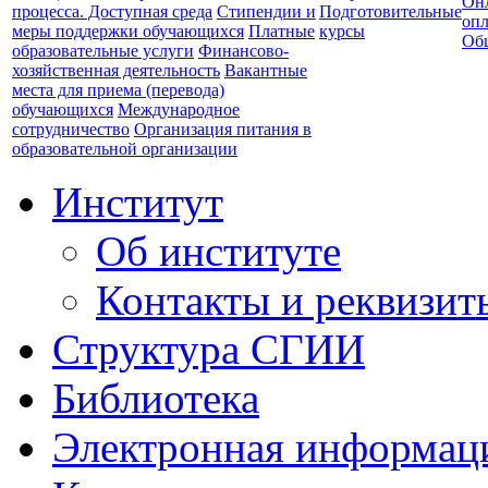
Он
процесса. Доступная среда
Стипендии и
Подготовительные
опл
меры поддержки обучающихся
Платные
курсы
Об
образовательные услуги
Финансово-
хозяйственная деятельность
Вакантные
места для приема (перевода)
обучающихся
Международное
сотрудничество
Организация питания в
образовательной организации
Институт
Об институте
Контакты и реквизит
Структура СГИИ
Библиотека
Электронная информаци