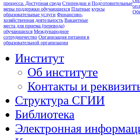
Он
процесса. Доступная среда
Стипендии и
Подготовительные
опл
меры поддержки обучающихся
Платные
курсы
Об
образовательные услуги
Финансово-
хозяйственная деятельность
Вакантные
места для приема (перевода)
обучающихся
Международное
сотрудничество
Организация питания в
образовательной организации
Институт
Об институте
Контакты и реквизит
Структура СГИИ
Библиотека
Электронная информаци