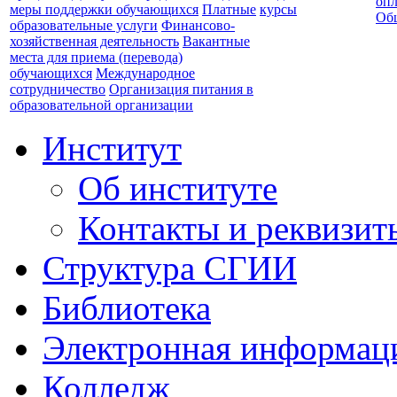
опл
меры поддержки обучающихся
Платные
курсы
Об
образовательные услуги
Финансово-
хозяйственная деятельность
Вакантные
места для приема (перевода)
обучающихся
Международное
сотрудничество
Организация питания в
образовательной организации
Институт
Об институте
Контакты и реквизит
Структура СГИИ
Библиотека
Электронная информаци
Колледж