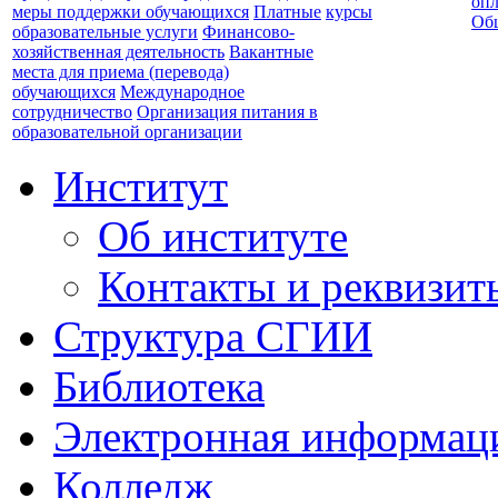
опл
меры поддержки обучающихся
Платные
курсы
Об
образовательные услуги
Финансово-
хозяйственная деятельность
Вакантные
места для приема (перевода)
обучающихся
Международное
сотрудничество
Организация питания в
образовательной организации
Институт
Об институте
Контакты и реквизит
Структура СГИИ
Библиотека
Электронная информаци
Колледж