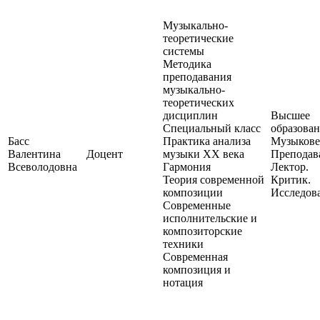
Музыкально-
теоретические
системы
Методика
преподавания
музыкально-
теоретических
дисциплин
Высшее
Специальный класс
образован
Басс
Практика анализа
Музыкове
Валентина
Доцент
музыки XX века
Преподава
Всеволодовна
Гармония
Лектор.
Теория современной
Критик.
композиции
Исследов
Современные
исполнительские и
композиторские
техники
Современная
композиция и
нотация