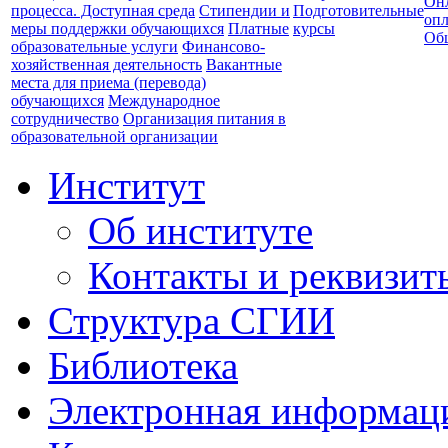
Он
процесса. Доступная среда
Стипендии и
Подготовительные
опл
меры поддержки обучающихся
Платные
курсы
Об
образовательные услуги
Финансово-
хозяйственная деятельность
Вакантные
места для приема (перевода)
обучающихся
Международное
сотрудничество
Организация питания в
образовательной организации
Институт
Об институте
Контакты и реквизит
Структура СГИИ
Библиотека
Электронная информаци