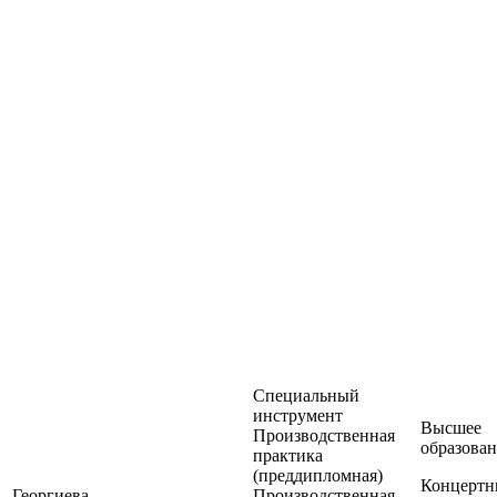
Специальный
инструмент
Высшее
Производственная
образован
практика
(преддипломная)
Концерт
Георгиева
Производственная