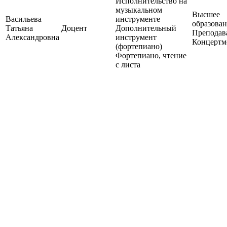
Исполнительство на
музыкальном
Высшее
Васильева
инструменте
образован
Татьяна
Доцент
Дополнительный
Преподава
Александровна
инструмент
Концертм
(фортепиано)
Фортепиано, чтение
с листа