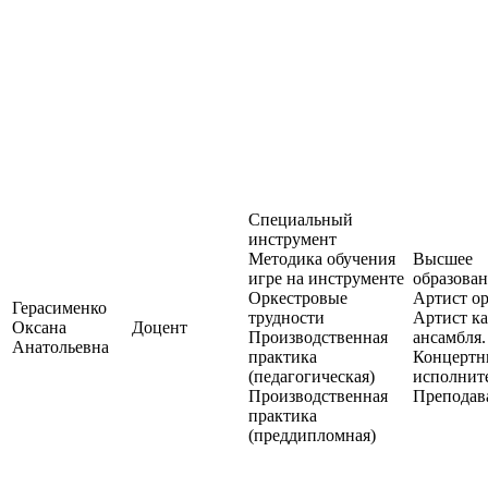
Специальный
инструмент
Методика обучения
Высшее
игре на инструменте
образован
Оркестровые
Артист ор
Герасименко
трудности
Артист к
Оксана
Доцент
Производственная
ансамбля.
Анатольевна
практика
Концерт
(педагогическая)
исполните
Производственная
Преподав
практика
(преддипломная)