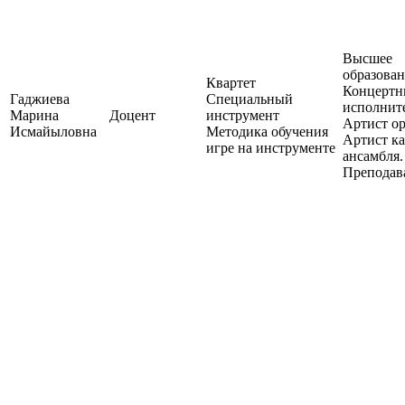
Высшее
образован
Квартет
Концерт
Гаджиева
Специальный
исполните
Марина
Доцент
инструмент
Артист ор
Исмайыловна
Методика обучения
Артист к
игре на инструменте
ансамбля.
Преподав