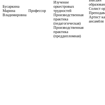
Высшее
Изучение
образован
Бусаркина
оркестровых
Солист ор
Марина
Профессор
трудностей
Преподава
Владимировна
Производственная
Артист к
практика
ансамбля
(педагогическая)
Производственная
практика
(преддипломная)