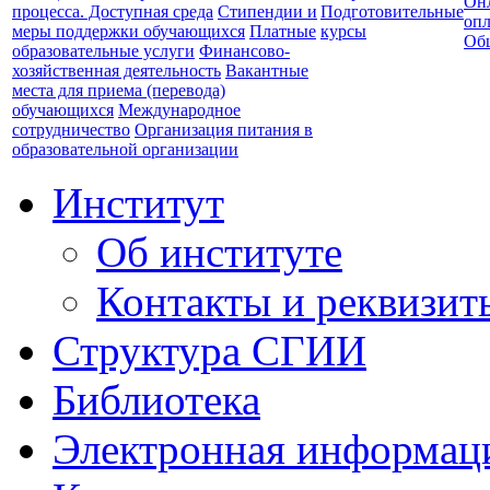
Он
процесса. Доступная среда
Стипендии и
Подготовительные
опл
меры поддержки обучающихся
Платные
курсы
Об
образовательные услуги
Финансово-
хозяйственная деятельность
Вакантные
места для приема (перевода)
обучающихся
Международное
сотрудничество
Организация питания в
образовательной организации
Институт
Об институте
Контакты и реквизит
Структура СГИИ
Библиотека
Электронная информаци