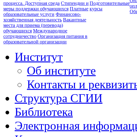
Он
процесса. Доступная среда
Стипендии и
Подготовительные
опл
меры поддержки обучающихся
Платные
курсы
Об
образовательные услуги
Финансово-
хозяйственная деятельность
Вакантные
места для приема (перевода)
обучающихся
Международное
сотрудничество
Организация питания в
образовательной организации
Институт
Об институте
Контакты и реквизит
Структура СГИИ
Библиотека
Электронная информаци