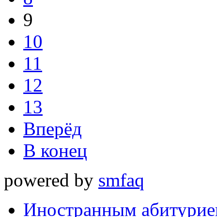
9
10
11
12
13
Вперёд
В конец
powered by
smfaq
Иностранным абитурие