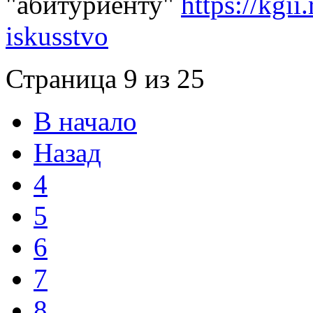
"абитуриенту"
https://kgi
iskusstvo
Страница 9 из 25
В начало
Назад
4
5
6
7
8