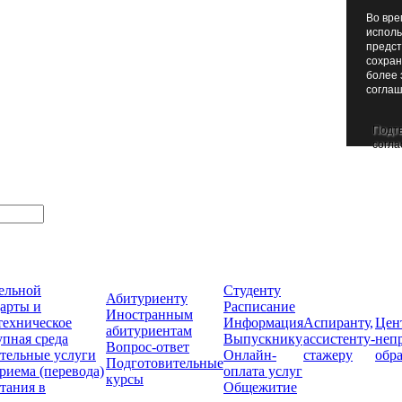
Во вре
исполь
предст
сохран
более 
соглаш
Подт
согла
тельной
Студенту
Абитуриенту
арты и
Расписание
Иностранным
техническое
Информация
Аспиранту,
Цен
абитуриентам
упная среда
Выпускнику
ассистенту-
неп
Вопрос-ответ
тельные услуги
Онлайн-
стажеру
обр
Подготовительные
риема (перевода)
оплата услуг
курсы
тания в
Общежитие