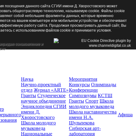
мя посещения данного сайта СГИИ имени Д. Хворостовского может
зовать общеотраслевую технологию, называемую cookie. Файлы cookie
авляют собой небольшие фрагменты данных, которые временно
яются на вашем компьютере или мобильном устройстве и обеспечивают
эффективную работу сайта. Продолжая просматривать данный сайт, Вы
аетесь с использованием файлов cookie и принимаете условия.
верждаю ознакомление и
сие
Наука
Мероприятия
Научно-проектный
Конкурсы
Олимпиады
отдел
Журнал «ARTE»
Конференции
Гранты
Студенческое
Симпозиумы
КСТШ
научное объединение
Гранты
Спорт
Школа
Энциклопедия СГИИ
молодого музыковеда
тр
имени Д.
Школа наставничества
рерывного
Афиша
Хворостовского
имени Н.А.
азования
Школа молодого
Шульпекова
музыковеда
Сибирская арт-
Национальные
лаборатория