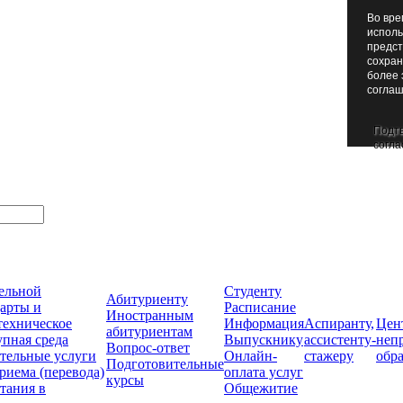
Во вре
исполь
предст
сохран
более 
соглаш
Подт
согла
тельной
Студенту
Абитуриенту
арты и
Расписание
Иностранным
техническое
Информация
Аспиранту,
Цен
абитуриентам
упная среда
Выпускнику
ассистенту-
неп
Вопрос-ответ
тельные услуги
Онлайн-
стажеру
обр
Подготовительные
риема (перевода)
оплата услуг
курсы
тания в
Общежитие