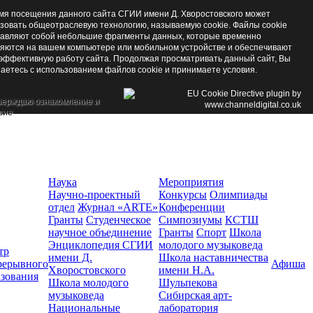
мя посещения данного сайта СГИИ имени Д. Хворостовского может
зовать общеотраслевую технологию, называемую cookie. Файлы cookie
авляют собой небольшие фрагменты данных, которые временно
яются на вашем компьютере или мобильном устройстве и обеспечивают
эффективную работу сайта. Продолжая просматривать данный сайт, Вы
аетесь с использованием файлов cookie и принимаете условия.
верждаю ознакомление и
сие
Наука
Мероприятия
Научно-проектный
Конкурсы
Олимпиады
отдел
Журнал «ARTE»
Конференции
Гранты
Студенческое
Симпозиумы
КСТШ
научное объединение
Гранты
Спорт
Школа
Энциклопедия СГИИ
молодого музыковеда
тр
имени Д.
Школа наставничества
рерывного
Афиша
Хворостовского
имени Н.А.
азования
Школа молодого
Шульпекова
музыковеда
Сибирская арт-
Национальные
лаборатория