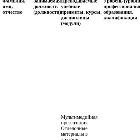
Фамилия,
Занимаемая
Преподаваемые
Уровень (уровн
имя,
должность
учебные
профессиональн
отчество
(должности)
предметы, курсы,
образования,
дисциплины
квалификация
(модули)
Мультимедийная
презентация
Отделочные
материалы в
дизайне