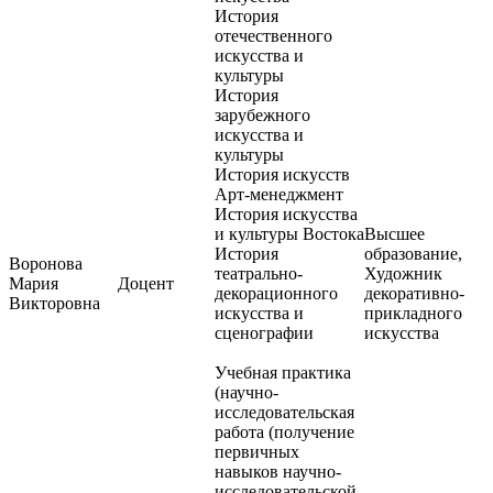
История
отечественного
искусства и
культуры
История
зарубежного
искусства и
культуры
История искусств
Арт-менеджмент
История искусства
и культуры Востока
Высшее
История
образование,
Воронова
театрально-
Художник
Мария
Доцент
декорационного
декоративно-
Викторовна
искусства и
прикладного
сценографии
искусства
Учебная практика
(научно-
исследовательская
работа (получение
первичных
навыков научно-
исследовательской