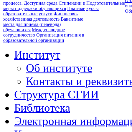
Он
процесса. Доступная среда
Стипендии и
Подготовительные
опл
меры поддержки обучающихся
Платные
курсы
Об
образовательные услуги
Финансово-
хозяйственная деятельность
Вакантные
места для приема (перевода)
обучающихся
Международное
сотрудничество
Организация питания в
образовательной организации
Институт
Об институте
Контакты и реквизит
Структура СГИИ
Библиотека
Электронная информаци