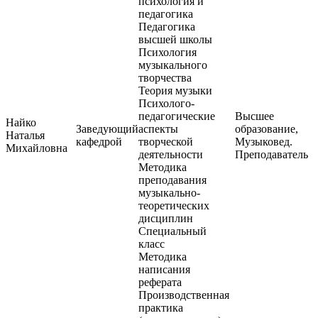
психология и
педагогика
Педагогика
высшей школы
Психология
музыкального
творчества
Теория музыки
Психолого-
педагогические
Высшее
Найко
Заведующий
аспекты
образование,
Наталья
кафедрой
творческой
Музыковед.
Михайловна
деятельности
Преподаватель
Методика
преподавания
музыкально-
теоретических
дисциплин
Специальный
класс
Методика
написания
реферата
Производственная
практика