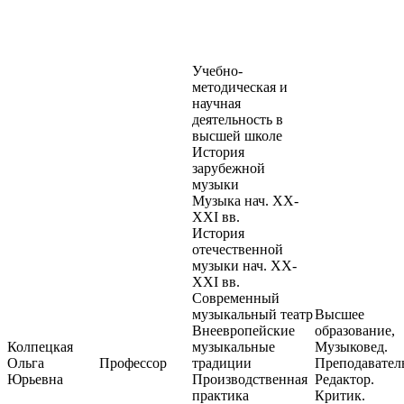
Учебно-
методическая и
научная
деятельность в
высшей школе
История
зарубежной
музыки
Музыка нач. XX-
XXI вв.
История
отечественной
музыки нач. XX-
XXI вв.
Современный
музыкальный театр
Высшее
Внеевропейские
образование,
Колпецкая
музыкальные
Музыковед.
Ольга
Профессор
традиции
Преподавател
Юрьевна
Производственная
Редактор.
практика
Критик.