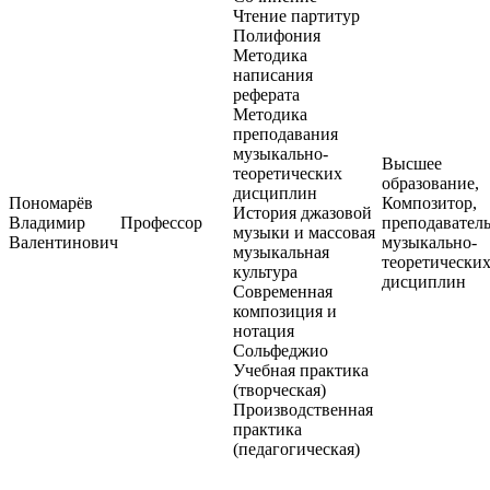
Чтение партитур
Полифония
Методика
написания
реферата
Методика
преподавания
музыкально-
Высшее
теоретических
образование,
дисциплин
Пономарёв
Композитор,
История джазовой
Владимир
Профессор
преподавател
музыки и массовая
Валентинович
музыкально-
музыкальная
теоретически
культура
дисциплин
Современная
композиция и
нотация
Сольфеджио
Учебная практика
(творческая)
Производственная
практика
(педагогическая)