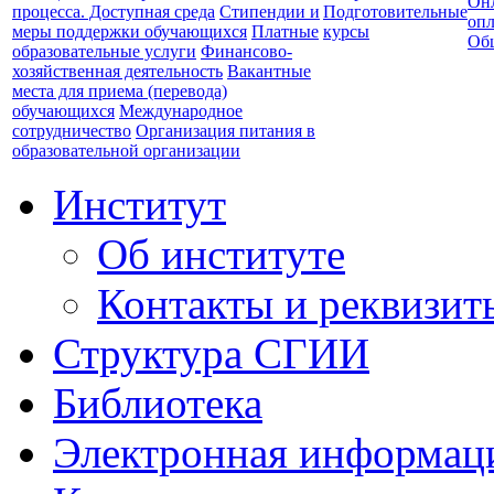
Он
процесса. Доступная среда
Стипендии и
Подготовительные
опл
меры поддержки обучающихся
Платные
курсы
Об
образовательные услуги
Финансово-
хозяйственная деятельность
Вакантные
места для приема (перевода)
обучающихся
Международное
сотрудничество
Организация питания в
образовательной организации
Институт
Об институте
Контакты и реквизит
Структура СГИИ
Библиотека
Электронная информаци