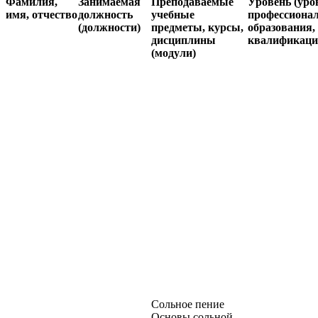
Фамилия,
Занимаемая
Преподаваемые
Уровень (уро
имя, отчество
должность
учебные
профессиона
(должности)
предметы, курсы,
образования,
дисциплины
квалификаци
(модули)
Сольное пение
Основы сольной