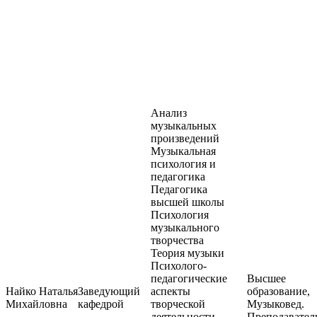
Анализ
музыкальных
произведений
Музыкальная
психология и
педагогика
Педагогика
высшей школы
Психология
музыкального
творчества
Теория музыки
Психолого-
педагогические
Высшее
Найко Наталья
Заведующий
аспекты
образование,
Михайловна
кафедрой
творческой
Музыковед.
деятельности
Преподавател