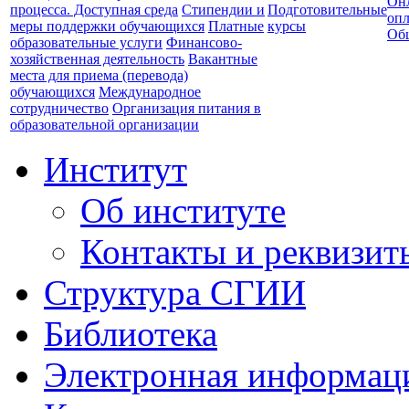
Он
процесса. Доступная среда
Стипендии и
Подготовительные
опл
меры поддержки обучающихся
Платные
курсы
Об
образовательные услуги
Финансово-
хозяйственная деятельность
Вакантные
места для приема (перевода)
обучающихся
Международное
сотрудничество
Организация питания в
образовательной организации
Институт
Об институте
Контакты и реквизит
Структура СГИИ
Библиотека
Электронная информаци