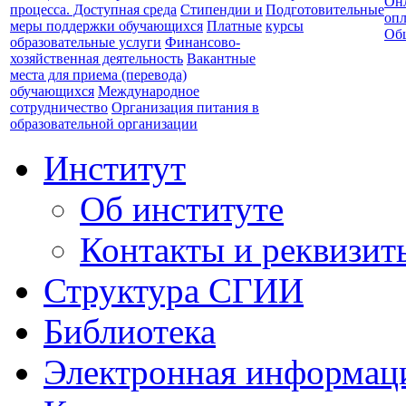
Он
процесса. Доступная среда
Стипендии и
Подготовительные
опл
меры поддержки обучающихся
Платные
курсы
Об
образовательные услуги
Финансово-
хозяйственная деятельность
Вакантные
места для приема (перевода)
обучающихся
Международное
сотрудничество
Организация питания в
образовательной организации
Институт
Об институте
Контакты и реквизит
Структура СГИИ
Библиотека
Электронная информаци