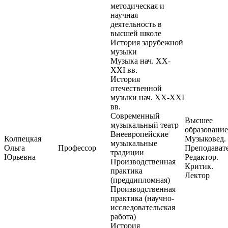
методическая и
научная
деятельность в
высшей школе
История зарубежной
музыки
Музыка нач. XX-
XXI вв.
История
отечественной
музыки нач. XX-XXI
вв.
Современный
Высшее
музыкальный театр
образование
Внеевропейские
Колпецкая
Музыковед.
музыкальные
Ольга
Профессор
Преподавате
традиции
Юрьевна
Редактор.
Производственная
Критик.
практика
Лектор
(преддипломная)
Производственная
практика (научно-
исследовательская
работа)
История