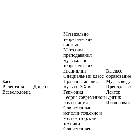
Музыкально-
теоретические
системы
Методика
преподавания
музыкально-
теоретических
дисциплин
Высшее
Специальный класс
образование
Басс
Практика анализа
Музыковед.
Валентина
Доцент
музыки XX века
Преподавате
Всеволодовна
Гармония
Лектор.
Теория современной
Критик.
композиции
Исследоват
Современные
исполнительские и
композиторские
техники
Современная