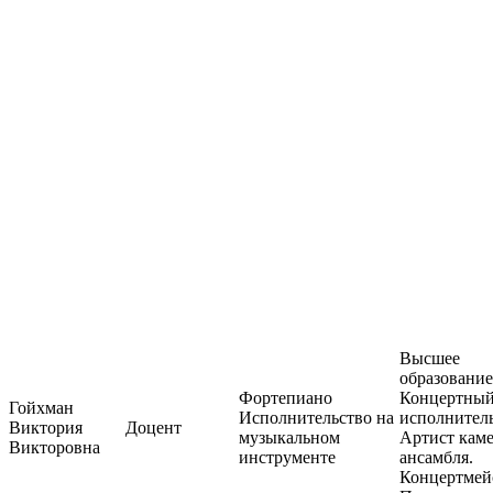
Высшее
образование
Фортепиано
Концертны
Гойхман
Исполнительство на
исполнитель
Виктория
Доцент
музыкальном
Артист кам
Викторовна
инструменте
ансамбля.
Концертмей