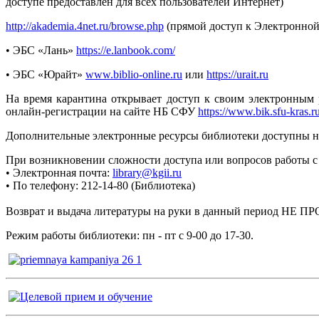
доступе предоставлен для всех пользователей Интернет)
http://akademia.4net.ru/browse.php
(прямой доступ к Электронной 
• ЭБС «Лань»
https://e.lanbook.com/
• ЭБС «Юрайт»
www.biblio-online.ru
или
https://urait.ru
На время карантина открывает доступ к своим электронным 
онлайн-регистрации на сайте НБ СФУ
https://www.bik.sfu-kras.ru
Дополнительные электронные ресурсы библиотеки доступны на
При возникновении сложности доступа или вопросов работы с
• Электронная почта:
library@kgii.ru
• По телефону: 212-14-80 (Библиотека)
Возврат и выдача литературы на руки в данный период НЕ ПР
Режим работы библиотеки: пн - пт с 9-00 до 17-30.