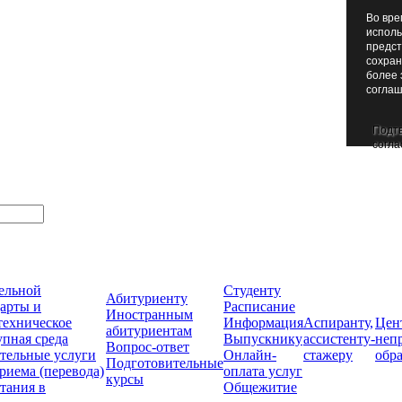
Во вре
исполь
предст
сохран
более 
соглаш
Подт
согла
тельной
Студенту
Абитуриенту
арты и
Расписание
Иностранным
техническое
Информация
Аспиранту,
Цен
абитуриентам
упная среда
Выпускнику
ассистенту-
неп
Вопрос-ответ
тельные услуги
Онлайн-
стажеру
обр
Подготовительные
риема (перевода)
оплата услуг
курсы
тания в
Общежитие