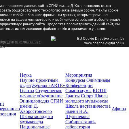
мя посещения данного сайта СГИИ имени Д. Хворостовского может
зовать общеотраслевую технологию, называемую cookie. Файлы cookie
авляют собой небольшие фрагменты данных, которые временно
яются на вашем компьютере или мобильном устройстве и обеспечивают
эффективную работу сайта. Продолжая просматривать данный сайт, Вы
аетесь с использованием файлов cookie и принимаете условия.
верждаю ознакомление и
сие
Наука
Мероприятия
Научно-проектный
Конкурсы
Олимпиады
отдел
Журнал «ARTE»
Конференции
Гранты
Студенческое
Симпозиумы
КСТШ
научное объединение
Гранты
Спорт
Школа
Энциклопедия СГИИ
молодого музыковеда
тр
имени Д.
Школа наставничества
рерывного
Афиша
Хворостовского
имени Н.А.
азования
Школа молодого
Шульпекова
музыковеда
Сибирская арт-
Национальные
лаборатория