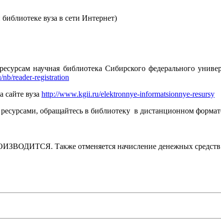
библиотеке вуза в сети Интернет)
ресурсам научная библиотека Сибирского федерального универ
/nb/reader-registration
 сайте вуза
http://www.kgii.ru/elektronnye-informatsionnye-resursy
 ресурсами, обращайтесь в библиотеку в дистанционном формат
ОИЗВОДИТСЯ. Также отменяется начисление денежных средств за