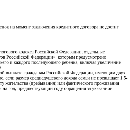
енок на момент заключения кредитного договора не достиг
алогового кодекса Российской Федерации, отдельные
тов Российской Федерации», которым предусмотрено
етьего и каждого последующего ребенка, включая увеличение
й
йной выплате гражданам Российской Федерации, имеющим двух
ае, если размер среднедушевого дохода семьи не превышает 1,5-
ту жительства (пребывания) или фактического проживания
» на год, предшествующий году обращения за указанной