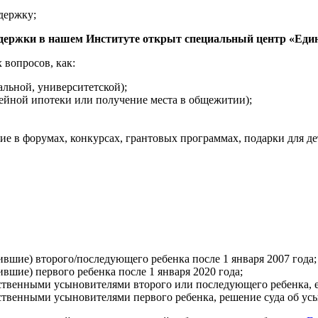
держку;
держки в нашем Институте открыт специальный центр «Един
 вопросов, как:
льной, университетской);
йной ипотеки или получение места в общежитии);
ие в форумах, конкурсах, грантовых программах, подарки для де
ие) второго/последующего ребенка после 1 января 2007 года;
ие) первого ребенка после 1 января 2020 года;
енными усыновителями второго или последующего ребенка, если
енными усыновителями первого ребенка, решение суда об усыно