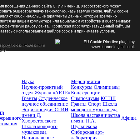
мя посещения данного сайта СГИИ имени Д. Хворостовского может
зовать общеотраслевую технологию, называемую cookie. Файлы cookie
авляют собой небольшие фрагменты данных, которые временно
яются на вашем компьютере или мобильном устройстве и обеспечивают
эффективную работу сайта. Продолжая просматривать данный сайт, Вы
аетесь с использованием файлов cookie и принимаете условия.
верждаю ознакомление и
сие
Наука
Мероприятия
Научно-проектный
Конкурсы
Олимпиады
отдел
Журнал «ARTE»
Конференции
Гранты
Студенческое
Симпозиумы
КСТШ
научное объединение
Гранты
Спорт
Школа
Энциклопедия СГИИ
молодого музыковеда
тр
имени Д.
Школа наставничества
рерывного
Афиша
Хворостовского
имени Н.А.
азования
Школа молодого
Шульпекова
музыковеда
Сибирская арт-
Национальные
лаборатория