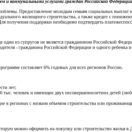
ем и коммунальными услугами граждан Российской Федераци
облемы. Предоставление молодым семьям социальных выплат на
идуального жилищного строительства, а также кредит с понижен
Для получения поддержки необходимо подтвердить платежеспособ
где один из супругов не является гражданином Российской Федер
одителя - гражданина Российской Федерации и одного ребенка и 
рограмме составляет 6% годовых для всех регионов России.
сти лет;
0 тыс. человек и имеющие двух несовершеннолетних детей (любо
ие в регионах с низким объемом строительства или проживающ
оторую можно оформить на покупку или строительство жилья в 