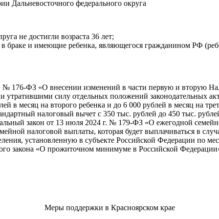
рии Дальневосточного федерального округа
руга не достигли возраста 36 лет;
ие в браке и имеющие ребенка, являющегося гражданином РФ (реб
г. № 176-ФЗ «О внесении изменений в части первую и вторую Н
ии утратившими силу отдельных положений законодательных ак
ей в месяц на второго ребенка и до 6 000 рублей в месяц на тр
тандартный налоговый вычет с 350 тыс. рублей до 450 тыс. рубле
альный закон от 13 июля 2024 г. № 179-ФЗ «О ежегодной семе
емейной налоговой выплаты, которая будет выплачиваться в случ
ения, установленную в субъекте Российской Федерации по мес
ьного закона «О прожиточном минимуме в Российской Федерации
Меры поддержки в Красноярском крае