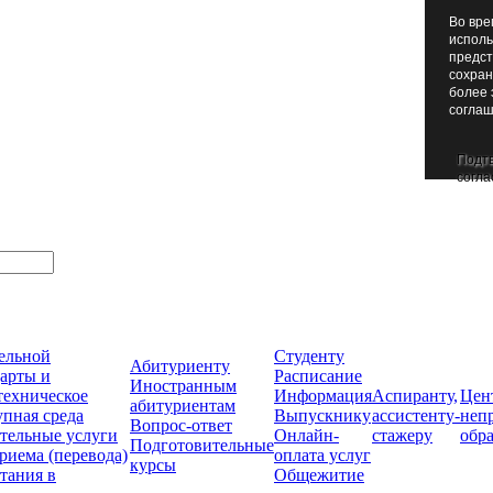
Во вре
исполь
предст
сохран
более 
соглаш
Подт
согла
тельной
Студенту
Абитуриенту
арты и
Расписание
Иностранным
техническое
Информация
Аспиранту,
Цен
абитуриентам
упная среда
Выпускнику
ассистенту-
неп
Вопрос-ответ
тельные услуги
Онлайн-
стажеру
обр
Подготовительные
риема (перевода)
оплата услуг
курсы
тания в
Общежитие