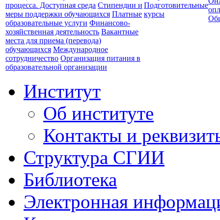
Он
процесса. Доступная среда
Стипендии и
Подготовительные
опл
меры поддержки обучающихся
Платные
курсы
Об
образовательные услуги
Финансово-
хозяйственная деятельность
Вакантные
места для приема (перевода)
обучающихся
Международное
сотрудничество
Организация питания в
образовательной организации
Институт
Об институте
Контакты и реквизит
Структура СГИИ
Библиотека
Электронная информаци