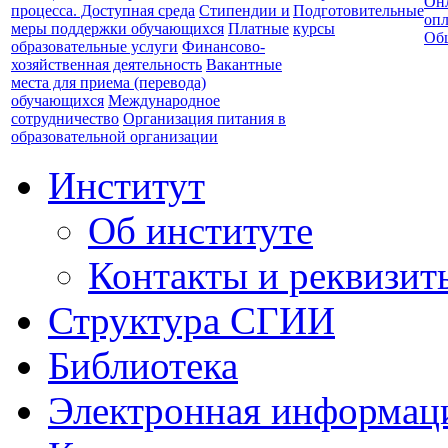
Он
процесса. Доступная среда
Стипендии и
Подготовительные
опл
меры поддержки обучающихся
Платные
курсы
Об
образовательные услуги
Финансово-
хозяйственная деятельность
Вакантные
места для приема (перевода)
обучающихся
Международное
сотрудничество
Организация питания в
образовательной организации
Институт
Об институте
Контакты и реквизит
Структура СГИИ
Библиотека
Электронная информаци