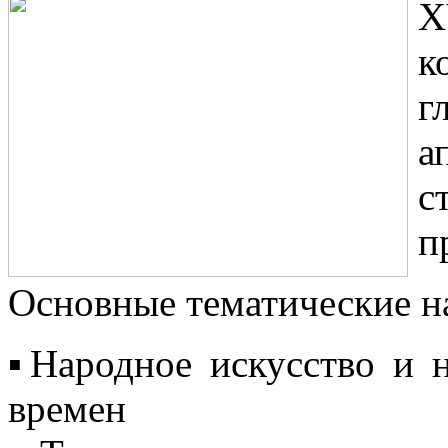
X
к
г
а
с
п
Основные тематические н
▪️Народное искусство и 
времен