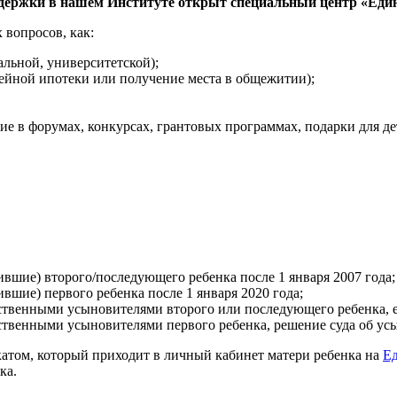
держки в нашем Институте открыт специальный центр «Един
 вопросов, как:
льной, университетской);
йной ипотеки или получение места в общежитии);
ие в форумах, конкурсах, грантовых программах, подарки для де
ие) второго/последующего ребенка после 1 января 2007 года;
ие) первого ребенка после 1 января 2020 года;
енными усыновителями второго или последующего ребенка, если
енными усыновителями первого ребенка, решение суда об усыно
атом, который приходит в личный кабинет матери ребенка на
Ед
ка.