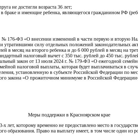
руга не достигли возраста 36 лет;
ие в браке и имеющие ребенка, являющегося гражданином РФ (реб
г. № 176-ФЗ «О внесении изменений в части первую и вторую Н
ии утратившими силу отдельных положений законодательных ак
ей в месяц на второго ребенка и до 6 000 рублей в месяц на тр
тандартный налоговый вычет с 350 тыс. рублей до 450 тыс. рубле
альный закон от 13 июля 2024 г. № 179-ФЗ «О ежегодной семе
емейной налоговой выплаты, которая будет выплачиваться в случ
ения, установленную в субъекте Российской Федерации по мес
ьного закона «О прожиточном минимуме в Российской Федерации
Меры поддержки в Красноярском крае
 3-х лет, которому временно не предоставлено место в государс
 образования. Право на выплату имеет, в том числе один из р