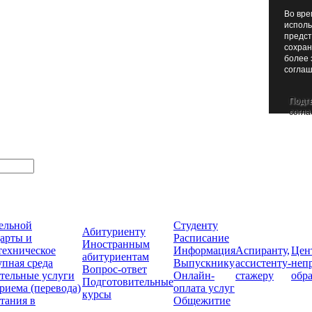
Во вре
исполь
предст
сохран
более 
соглаш
Подт
согла
тельной
Студенту
Абитуриенту
арты и
Расписание
Иностранным
техническое
Информация
Аспиранту,
Цен
абитуриентам
упная среда
Выпускнику
ассистенту-
неп
Вопрос-ответ
тельные услуги
Онлайн-
стажеру
обр
Подготовительные
риема (перевода)
оплата услуг
курсы
тания в
Общежитие