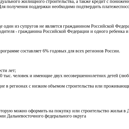
идуального жилищного строительства, а также кредит с понижен
Для получения поддержки необходимо подтвердить платежеспособ
где один из супругов не является гражданином Российской Федер
одителя - гражданина Российской Федерации и одного ребенка и 
рограмме составляет 6% годовых для всех регионов России.
сти лет;
0 тыс. человек и имеющие двух несовершеннолетних детей (любо
ие в регионах с низким объемом строительства или проживающ
оторую можно оформить на покупку или строительство жилья в 
рии Дальневосточного федерального округа