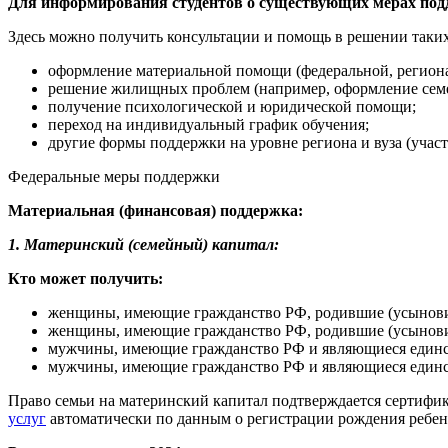
Для информирования студентов о существующих мерах под
Здесь можно получить консультации и помощь в решении таких
оформление материальной помощи (федеральной, региона
решение жилищных проблем (например, оформление семе
получение психологической и юридической помощи;
переход на индивидуальный график обучения;
другие формы поддержки на уровне региона и вуза (участ
Федеральные меры поддержки
Материальная (финансовая) поддержка:
1. Материнский (семейный) капитал:
Кто может получить:
женщины, имеющие гражданство РФ, родившие (усыновивш
женщины, имеющие гражданство РФ, родившие (усыновивш
мужчины, имеющие гражданство РФ и являющиеся единств
мужчины, имеющие гражданство РФ и являющиеся единств
Право семьи на материнский капитал подтверждается сертифик
услуг
автоматически по данным о регистрации рождения ребен