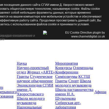
мя посещения данного сайта СГИИ имени Д. Хворостовского может
зовать общеотраслевую технологию, называемую cookie. Файлы cookie
авляют собой небольшие фрагменты данных, которые временно
яются на вашем компьютере или мобильном устройстве и обеспечивают
эффективную работу сайта. Продолжая просматривать данный сайт, Вы
аетесь с использованием файлов cookie и принимаете условия.
верждаю ознакомление и
сие
Наука
Мероприятия
Научно-проектный
Конкурсы
Олимпиады
отдел
Журнал «ARTE»
Конференции
Гранты
Студенческое
Симпозиумы
КСТШ
научное объединение
Гранты
Спорт
Школа
Энциклопедия СГИИ
молодого музыковеда
тр
имени Д.
Школа наставничества
рерывного
Афиша
Хворостовского
имени Н.А.
азования
Школа молодого
Шульпекова
музыковеда
Сибирская арт-
Национальные
лаборатория