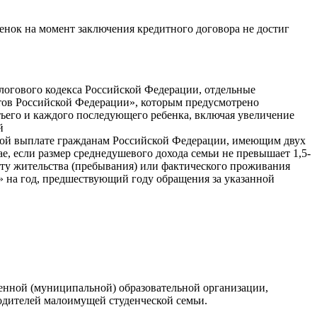
енок на момент заключения кредитного договора не достиг
алогового кодекса Российской Федерации, отдельные
тов Российской Федерации», которым предусмотрено
етьего и каждого последующего ребенка, включая увеличение
й
йной выплате гражданам Российской Федерации, имеющим двух
ае, если размер среднедушевого дохода семьи не превышает 1,5-
ту жительства (пребывания) или фактического проживания
» на год, предшествующий году обращения за указанной
твенной (муниципальной) образовательной организации,
одителей малоимущей студенческой семьи.