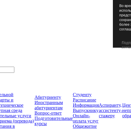
Во вре
исполь
предст
сохран
более 
соглаш
Подт
согла
тельной
Студенту
Абитуриенту
арты и
Расписание
Иностранным
техническое
Информация
Аспиранту,
Цен
абитуриентам
упная среда
Выпускнику
ассистенту-
неп
Вопрос-ответ
тельные услуги
Онлайн-
стажеру
обр
Подготовительные
риема (перевода)
оплата услуг
курсы
тания в
Общежитие