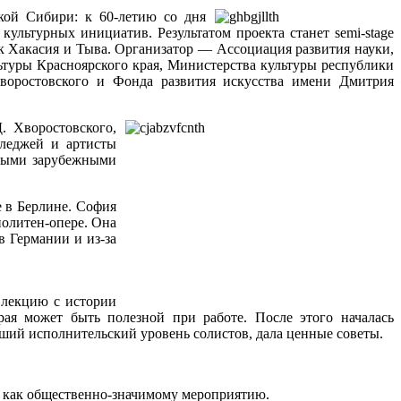
ской Сибири: к 60-летию со дня
ультурных инициатив. Результатом проекта станет semi-stage
к Хакасия и Тыва. Организатор — Ассоциация развития науки,
ьтуры Красноярского края, Министерства культуры республики
Хворостовского и Фонда развития искусства имени Дмитрия
. Хворостовского,
лледжей и артисты
тными зарубежными
е в Берлине. София
политен-опере. Она
в Германии и из-за
 лекцию с истории
ая может быть полезной при работе. После этого началась
ший исполнительский уровень солистов, дала ценные советы.
у как общественно-значимому мероприятию.