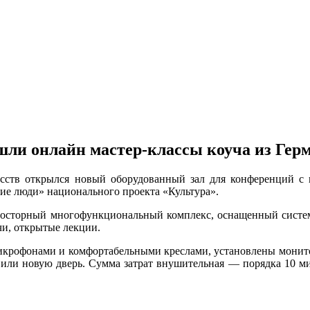
шли онлайн мастер-классы коуча из Гер
сств открылся новый оборудованный зал для конференций с 
ие люди» национального проекта «Культура».
просторный многофункциональный комплекс, оснащенный систем
чи, открытые лекции.
икрофонами и комфортабельными креслами, установлены монито
вили новую дверь. Сумма затрат внушительная — порядка 10 ми