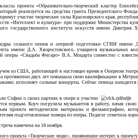
р-классы проекта «Образовательно-творческий кластер Енисей
торый реализуется на средства гранта Президентского Фонда к
 примут участие творческие силы Красноярского края, республи
усств «Интеллект и культура» при поддержке Министерства кул
кого государственного института искусств имени Дмитрия 
кафедры сольного пения и оперной подготовки СГИИ имени Д
алета имени Д.А. Хворостовского, учащиеся музыкальных ко
кой оперы «Свадьба Фигаро» В.А. Моцарта совместно с извес
коучем из США, работающей в настоящее время в Оперном театр
е на протяжении двух лет повышала свою квалификацию в Метро
ыками; исполняет сольные концерты. Сейчас певица находится 
али Софии о своих партиях в опере и участии
тся первым. Коуч погрузила музыкантов в работу, начав свою
кам проекта методические материалы и фильмографию, котор
ителям подготовленные номера из оперы. Педагог отметила хоро
треча намечена на 18 ноября.
ного проекта «Творческие люди», проявившие интерес к проект