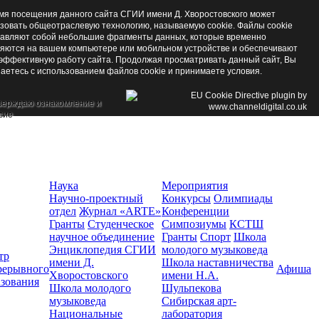
мя посещения данного сайта СГИИ имени Д. Хворостовского может
зовать общеотраслевую технологию, называемую cookie. Файлы cookie
авляют собой небольшие фрагменты данных, которые временно
яются на вашем компьютере или мобильном устройстве и обеспечивают
эффективную работу сайта. Продолжая просматривать данный сайт, Вы
аетесь с использованием файлов cookie и принимаете условия.
верждаю ознакомление и
сие
Наука
Мероприятия
Научно-проектный
Конкурсы
Олимпиады
отдел
Журнал «ARTE»
Конференции
Гранты
Студенческое
Симпозиумы
КСТШ
научное объединение
Гранты
Спорт
Школа
Энциклопедия СГИИ
молодого музыковеда
тр
имени Д.
Школа наставничества
рерывного
Афиша
Хворостовского
имени Н.А.
азования
Школа молодого
Шульпекова
музыковеда
Сибирская арт-
Национальные
лаборатория