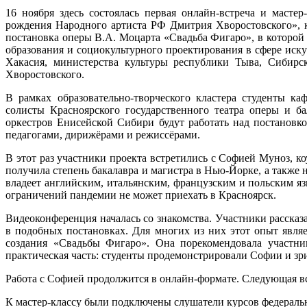
16 ноября здесь состоялась первая онлайн-встреча и масте
рождения Народного артиста РФ Дмитрия Хворостовского», ко
постановка оперы В.А. Моцарта «Свадьба Фигаро», в которой
образования и социокультурного проектирования в сфере иск
Хакасия, министерства культуры республики Тыва, Сибирс
Хворостовского.
В рамках образовательно-творческого кластера студенты 
солисты Красноярского государственного театра оперы и б
оркестров Енисейской Сибири будут работать над постанов
педагогами, дирижёрами и режиссёрами.
В этот раз участники проекта встретились с Софией Муноз, 
получила степень бакалавра и магистра в Нью-Йорке, а такж
владеет английским, итальянским, французским и польским яз
ограничений пандемии не может приехать в Красноярск.
Видеоконференция началась со знакомства. Участники рассказ
в подобных постановках. Для многих из них этот опыт являе
создания «Свадьбы Фигаро». Она порекомендовала участни
практическая часть: студенты продемонстрировали Софии и зр
Работа с Софией продолжится в онлайн-формате. Следующая вс
К мастер-классу были подключены слушатели курсов федераль