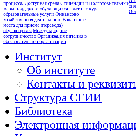
Он
процесса. Доступная среда
Стипендии и
Подготовительные
опл
меры поддержки обучающихся
Платные
курсы
Об
образовательные услуги
Финансово-
хозяйственная деятельность
Вакантные
места для приема (перевода)
обучающихся
Международное
сотрудничество
Организация питания в
образовательной организации
Институт
Об институте
Контакты и реквизит
Структура СГИИ
Библиотека
Электронная информаци