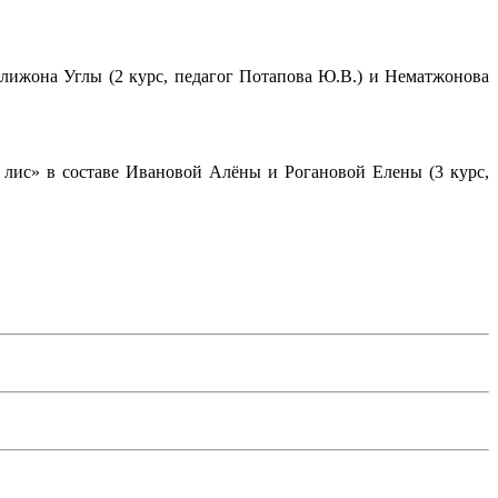
алижона Углы (2 курс, педагог Потапова Ю.В.) и Нематжонова
 лис» в составе Ивановой Алёны и Рогановой Елены (3 курс,