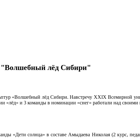
а "Волшебный лёд Сибири"
ульптур «Волшебный лёд Сибири. Навстречу XXIX Всемирной ун
ии «лёд» и 3 команды в номинации «снег» работали над своими
манды «Дети солнца» в составе Амыдаева Николая (2 курс, пед