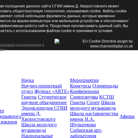
мя посещения данного сайта СГИИ имени Д. Хворостовского может
зовать общеотраслевую технологию, называемую cookie. Файлы cookie
авляют собой небольшие фрагменты данных, которые временно
яются на вашем компьютере или мобильном устройстве и обеспечивают
эффективную работу сайта. Продолжая просматривать данный сайт, Вы
аетесь с использованием файлов cookie и принимаете условия.
верждаю ознакомление и
сие
Наука
Мероприятия
Научно-проектный
Конкурсы
Олимпиады
отдел
Журнал «ARTE»
Конференции
Гранты
Студенческое
Симпозиумы
КСТШ
научное объединение
Гранты
Спорт
Школа
Энциклопедия СГИИ
молодого музыковеда
тр
имени Д.
Школа наставничества
рерывного
Афиша
Хворостовского
имени Н.А.
азования
Школа молодого
Шульпекова
музыковеда
Сибирская арт-
Национальные
лаборатория