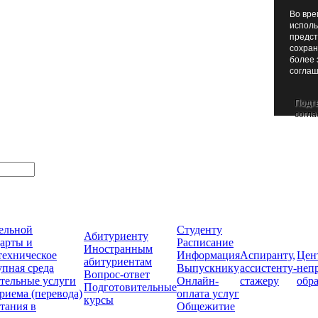
Во вре
исполь
предст
сохран
более 
соглаш
Подт
согла
тельной
Студенту
Абитуриенту
арты и
Расписание
Иностранным
техническое
Информация
Аспиранту,
Цен
абитуриентам
упная среда
Выпускнику
ассистенту-
неп
Вопрос-ответ
тельные услуги
Онлайн-
стажеру
обр
Подготовительные
риема (перевода)
оплата услуг
курсы
тания в
Общежитие