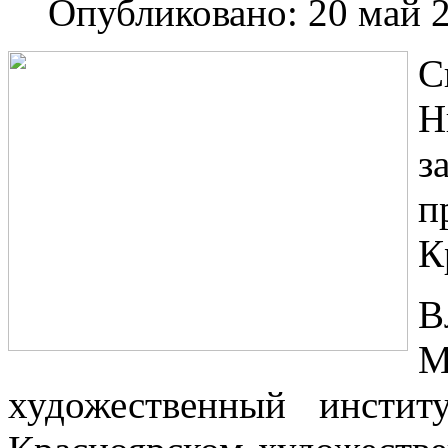
Опубликовано: 20 май 
Н
з
п
К
В
М
художественный инсти