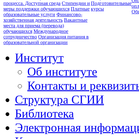
Он
процесса. Доступная среда
Стипендии и
Подготовительные
опл
меры поддержки обучающихся
Платные
курсы
Об
образовательные услуги
Финансово-
хозяйственная деятельность
Вакантные
места для приема (перевода)
обучающихся
Международное
сотрудничество
Организация питания в
образовательной организации
Институт
Об институте
Контакты и реквизит
Структура СГИИ
Библиотека
Электронная информаци