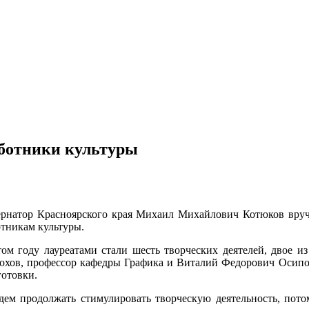
ботники культуры
ернатор Красноярского края Михаил Михайлович Котюков вру
отникам культуры.
том году лауреатами стали шесть творческих деятелей, двое 
охов, профессор кафедры Графика и Виталий Федорович Осипо
готовки.
удем продолжать стимулировать творческую деятельность, пот