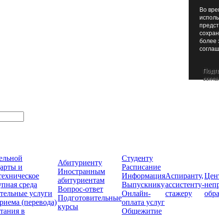
Во вре
исполь
предст
сохран
более 
соглаш
Подт
согла
тельной
Студенту
Абитуриенту
арты и
Расписание
Иностранным
техническое
Информация
Аспиранту,
Цен
абитуриентам
упная среда
Выпускнику
ассистенту-
неп
Вопрос-ответ
тельные услуги
Онлайн-
стажеру
обр
Подготовительные
риема (перевода)
оплата услуг
курсы
тания в
Общежитие