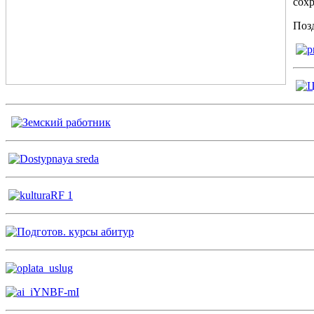
сохр
Поз