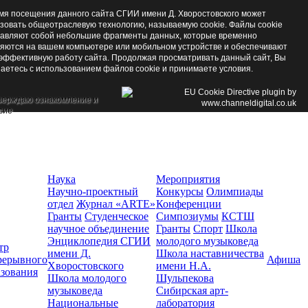
мя посещения данного сайта СГИИ имени Д. Хворостовского может
зовать общеотраслевую технологию, называемую cookie. Файлы cookie
авляют собой небольшие фрагменты данных, которые временно
яются на вашем компьютере или мобильном устройстве и обеспечивают
эффективную работу сайта. Продолжая просматривать данный сайт, Вы
аетесь с использованием файлов cookie и принимаете условия.
верждаю ознакомление и
сие
Наука
Мероприятия
Научно-проектный
Конкурсы
Олимпиады
отдел
Журнал «ARTE»
Конференции
Гранты
Студенческое
Симпозиумы
КСТШ
научное объединение
Гранты
Спорт
Школа
Энциклопедия СГИИ
молодого музыковеда
тр
имени Д.
Школа наставничества
рерывного
Афиша
Хворостовского
имени Н.А.
азования
Школа молодого
Шульпекова
музыковеда
Сибирская арт-
Национальные
лаборатория