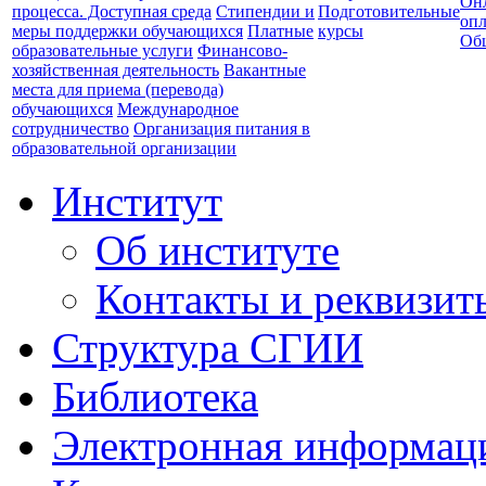
Он
процесса. Доступная среда
Стипендии и
Подготовительные
опл
меры поддержки обучающихся
Платные
курсы
Об
образовательные услуги
Финансово-
хозяйственная деятельность
Вакантные
места для приема (перевода)
обучающихся
Международное
сотрудничество
Организация питания в
образовательной организации
Институт
Об институте
Контакты и реквизит
Структура СГИИ
Библиотека
Электронная информаци