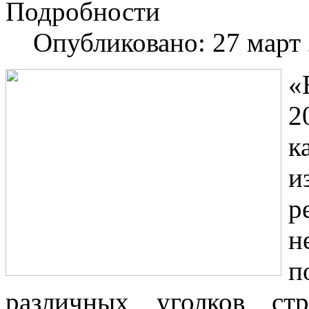
Подробности
Опубликовано: 27 март
«
2
к
и
р
н
п
различных уголков ст