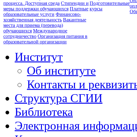
Он
процесса. Доступная среда
Стипендии и
Подготовительные
опл
меры поддержки обучающихся
Платные
курсы
Об
образовательные услуги
Финансово-
хозяйственная деятельность
Вакантные
места для приема (перевода)
обучающихся
Международное
сотрудничество
Организация питания в
образовательной организации
Институт
Об институте
Контакты и реквизит
Структура СГИИ
Библиотека
Электронная информаци