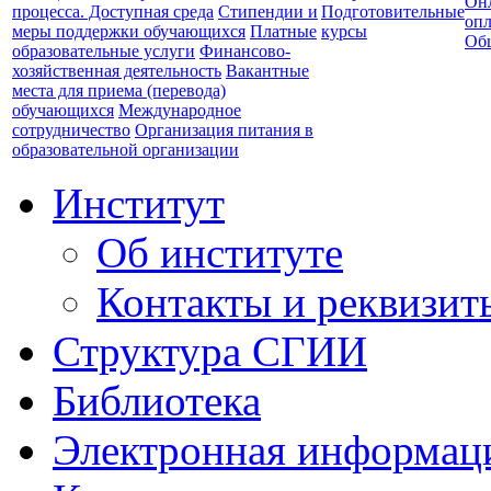
Он
процесса. Доступная среда
Стипендии и
Подготовительные
опл
меры поддержки обучающихся
Платные
курсы
Об
образовательные услуги
Финансово-
хозяйственная деятельность
Вакантные
места для приема (перевода)
обучающихся
Международное
сотрудничество
Организация питания в
образовательной организации
Институт
Об институте
Контакты и реквизит
Структура СГИИ
Библиотека
Электронная информаци