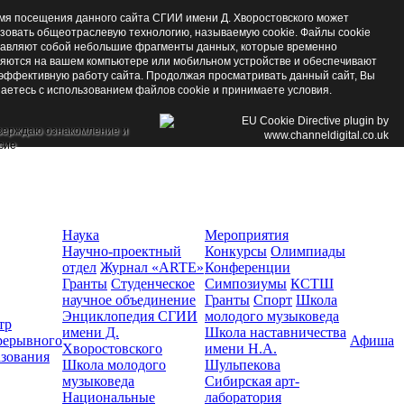
мя посещения данного сайта СГИИ имени Д. Хворостовского может
зовать общеотраслевую технологию, называемую cookie. Файлы cookie
авляют собой небольшие фрагменты данных, которые временно
яются на вашем компьютере или мобильном устройстве и обеспечивают
эффективную работу сайта. Продолжая просматривать данный сайт, Вы
аетесь с использованием файлов cookie и принимаете условия.
верждаю ознакомление и
сие
Наука
Мероприятия
Научно-проектный
Конкурсы
Олимпиады
отдел
Журнал «ARTE»
Конференции
Гранты
Студенческое
Симпозиумы
КСТШ
научное объединение
Гранты
Спорт
Школа
Энциклопедия СГИИ
молодого музыковеда
тр
имени Д.
Школа наставничества
рерывного
Афиша
Хворостовского
имени Н.А.
азования
Школа молодого
Шульпекова
музыковеда
Сибирская арт-
Национальные
лаборатория