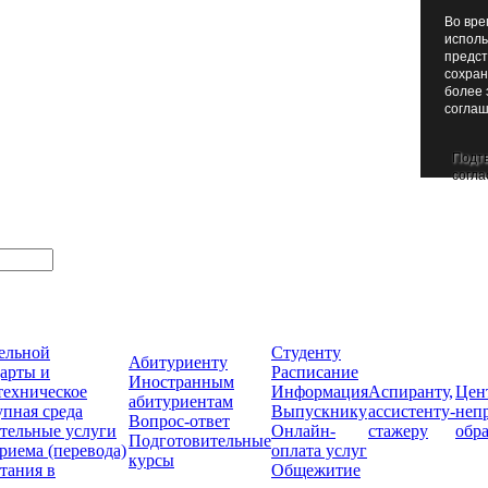
Во вре
исполь
предст
сохран
более 
соглаш
Подт
согла
тельной
Студенту
Абитуриенту
арты и
Расписание
Иностранным
техническое
Информация
Аспиранту,
Цен
абитуриентам
упная среда
Выпускнику
ассистенту-
неп
Вопрос-ответ
тельные услуги
Онлайн-
стажеру
обр
Подготовительные
риема (перевода)
оплата услуг
курсы
тания в
Общежитие