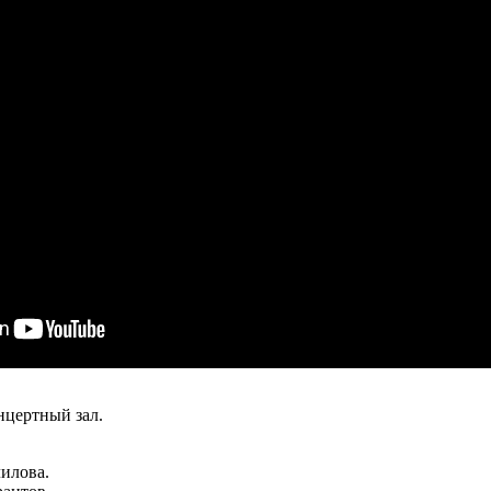
нцертный зал.
илова.