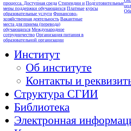
Он
процесса. Доступная среда
Стипендии и
Подготовительные
опл
меры поддержки обучающихся
Платные
курсы
Об
образовательные услуги
Финансово-
хозяйственная деятельность
Вакантные
места для приема (перевода)
обучающихся
Международное
сотрудничество
Организация питания в
образовательной организации
Институт
Об институте
Контакты и реквизит
Структура СГИИ
Библиотека
Электронная информаци