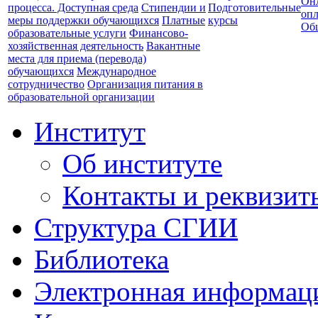
Он
процесса. Доступная среда
Стипендии и
Подготовительные
опл
меры поддержки обучающихся
Платные
курсы
Об
образовательные услуги
Финансово-
хозяйственная деятельность
Вакантные
места для приема (перевода)
обучающихся
Международное
сотрудничество
Организация питания в
образовательной организации
Институт
Об институте
Контакты и реквизит
Структура СГИИ
Библиотека
Электронная информаци