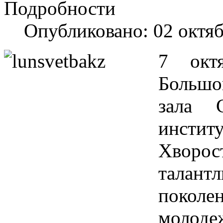
Подробности
Опубликовано: 02 октя
7 окт
Большо
зала С
инстит
Хворо
талант
покол
молоде