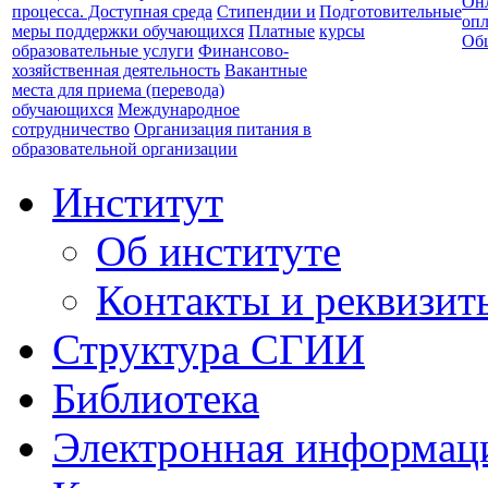
Он
процесса. Доступная среда
Стипендии и
Подготовительные
опл
меры поддержки обучающихся
Платные
курсы
Об
образовательные услуги
Финансово-
хозяйственная деятельность
Вакантные
места для приема (перевода)
обучающихся
Международное
сотрудничество
Организация питания в
образовательной организации
Институт
Об институте
Контакты и реквизит
Структура СГИИ
Библиотека
Электронная информаци