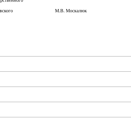
арственного
воростовского М.В. Москалюк