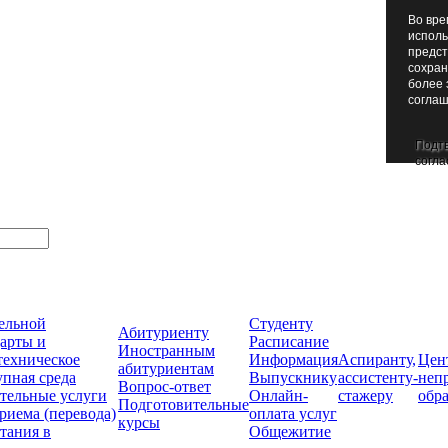
Во вре
исполь
предст
сохран
более 
соглаш
Подт
согла
тельной
Студенту
Абитуриенту
арты и
Расписание
Иностранным
техническое
Информация
Аспиранту,
Цен
абитуриентам
упная среда
Выпускнику
ассистенту-
неп
Вопрос-ответ
тельные услуги
Онлайн-
стажеру
обр
Подготовительные
риема (перевода)
оплата услуг
курсы
тания в
Общежитие