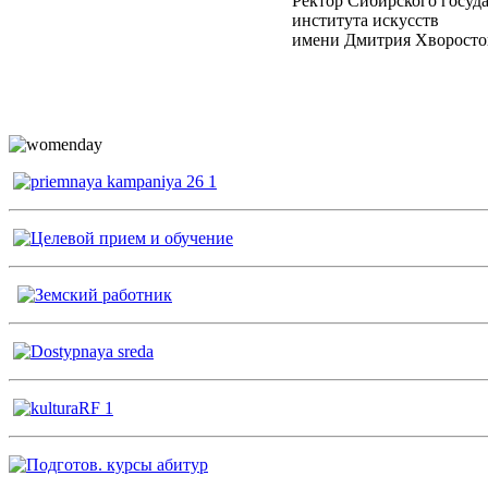
Ректор Сибирского госуд
института искусств
имени Дмитрия Х