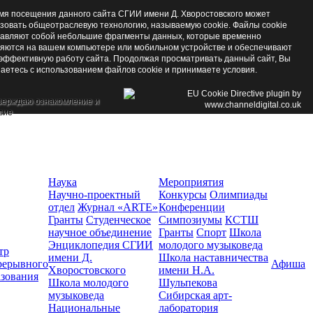
мя посещения данного сайта СГИИ имени Д. Хворостовского может
зовать общеотраслевую технологию, называемую cookie. Файлы cookie
авляют собой небольшие фрагменты данных, которые временно
яются на вашем компьютере или мобильном устройстве и обеспечивают
эффективную работу сайта. Продолжая просматривать данный сайт, Вы
аетесь с использованием файлов cookie и принимаете условия.
верждаю ознакомление и
сие
Наука
Мероприятия
Научно-проектный
Конкурсы
Олимпиады
отдел
Журнал «ARTE»
Конференции
Гранты
Студенческое
Симпозиумы
КСТШ
научное объединение
Гранты
Спорт
Школа
Энциклопедия СГИИ
молодого музыковеда
тр
имени Д.
Школа наставничества
рерывного
Афиша
Хворостовского
имени Н.А.
азования
Школа молодого
Шульпекова
музыковеда
Сибирская арт-
Национальные
лаборатория