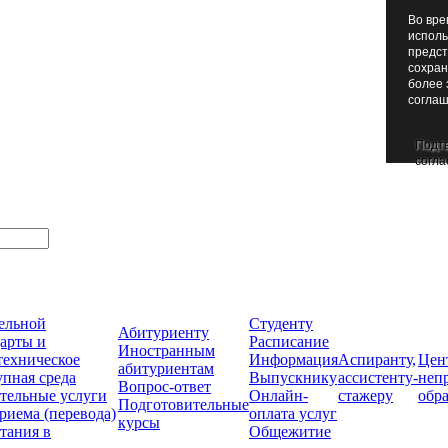
Во вре
исполь
предст
сохран
более 
соглаш
Подт
согла
тельной
Студенту
Абитуриенту
арты и
Расписание
Иностранным
техническое
Информация
Аспиранту,
Цен
абитуриентам
упная среда
Выпускнику
ассистенту-
неп
Вопрос-ответ
тельные услуги
Онлайн-
стажеру
обр
Подготовительные
риема (перевода)
оплата услуг
курсы
тания в
Общежитие