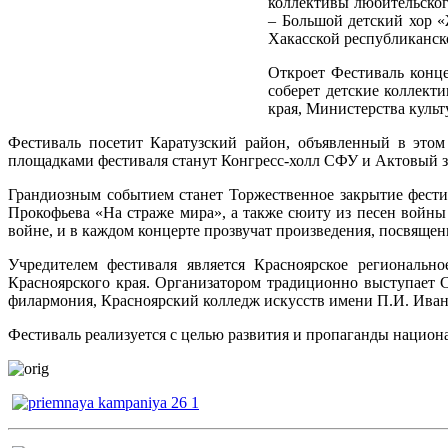
коллективы любительског
– Большой детский хор «
Хакасской республиканско
Откроет Фестиваль конце
соберет детские коллект
края, Министерства куль
Фестиваль посетит Каратузский район, объявленный в этом
площадками фестиваля станут Конгресс-холл СФУ и Актовый 
Грандиозным событием станет Торжественное закрытие фести
Прокофьева «На страже мира», а также сюиту из песен войн
войне, и в каждом концерте прозвучат произведения, посвящен
Учредителем фестиваля является Красноярское региональн
Красноярского края. Организатором традиционно выступает 
филармония, Красноярский колледж искусств имени П.И. Ива
Фестиваль реализуется с целью развития и пропаганды национ