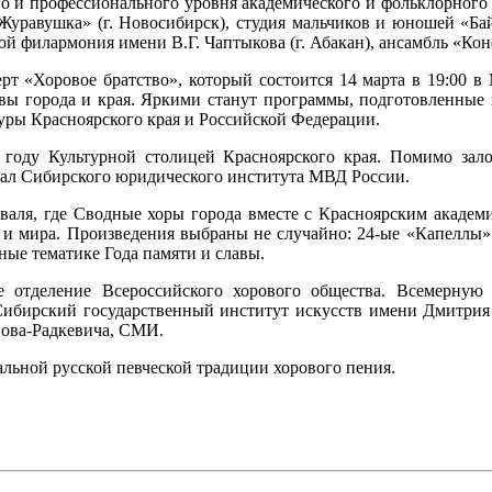
о и профессионального уровня академического и фольклорного 
Журавушка» (г. Новосибирск), студия мальчиков и юношей «Бай
й филармония имени В.Г. Чаптыкова (г. Абакан), ансамбль «Конф
рт «Хоровое братство», который состоится 14 марта в 19:00 в
ивы города и края. Яркими станут программы, подготовленные
туры Красноярского края и Российской Федерации.
 году Культурной столицей Красноярского края. Помимо зал
зал Сибирского юридического института МВД России.
валя, где Сводные хоры города вместе с Красноярским акаде
ы и мира. Произведения выбраны не случайно: 24-ые «Капеллы
ные тематике Года памяти и славы.
ое отделение Всероссийского хорового общества. Всемерну
Сибирский государственный институт искусств имени Дмитрия 
нова-Радкевича, СМИ.
альной русской певческой традиции хорового пения.