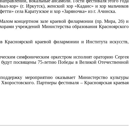
направлений, вокальные ансамбли. Гости фестиваля этого года
кал-хор» (г. Иркутск), женский хор «Каданс» и хор мальчиков
етти» села Каратузское и хор «Заряночка» из г. Ачинска.
 Малом концертном зале краевой филармонии (пр. Мира, 2б) и
 хорами учреждений Министерства образования Красноярского
ов Красноярской краевой филармонии и Института искусств,
мическим симфоническим оркестром исполнят ораторию Сергея
» будут посвящены 75-летию Победы в Великой Отечественной
ю поддержку мероприятию оказывает Министерство культуры
Хворостовского. Партнеры фестиваля – Красноярская краевая