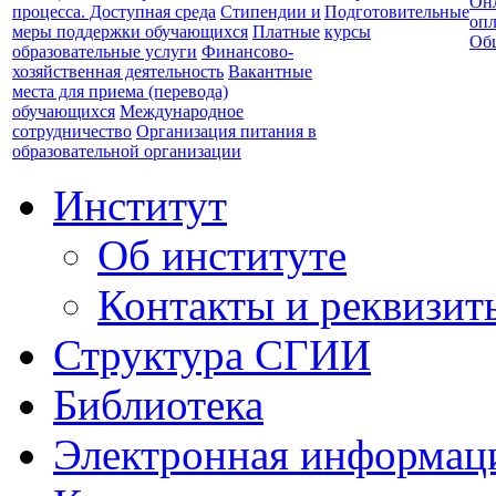
Он
процесса. Доступная среда
Стипендии и
Подготовительные
опл
меры поддержки обучающихся
Платные
курсы
Об
образовательные услуги
Финансово-
хозяйственная деятельность
Вакантные
места для приема (перевода)
обучающихся
Международное
сотрудничество
Организация питания в
образовательной организации
Институт
Об институте
Контакты и реквизит
Структура СГИИ
Библиотека
Электронная информаци