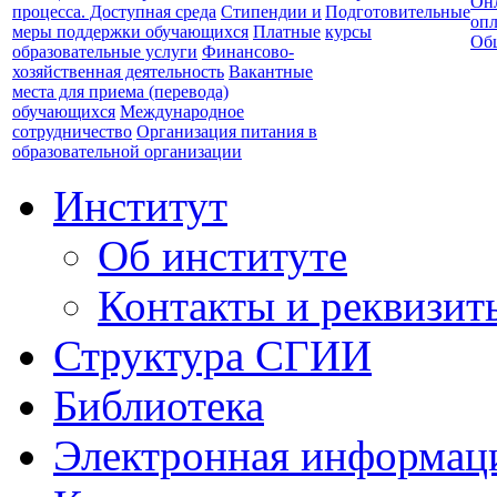
Он
процесса. Доступная среда
Стипендии и
Подготовительные
опл
меры поддержки обучающихся
Платные
курсы
Об
образовательные услуги
Финансово-
хозяйственная деятельность
Вакантные
места для приема (перевода)
обучающихся
Международное
сотрудничество
Организация питания в
образовательной организации
Институт
Об институте
Контакты и реквизит
Структура СГИИ
Библиотека
Электронная информаци