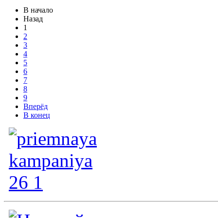
В начало
Назад
1
2
3
4
5
6
7
8
9
Вперёд
В конец