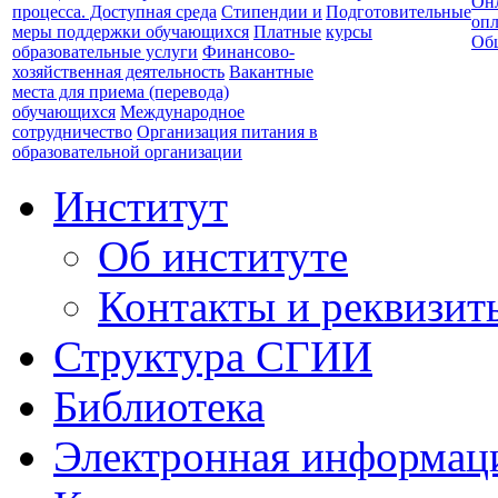
Он
процесса. Доступная среда
Стипендии и
Подготовительные
опл
меры поддержки обучающихся
Платные
курсы
Об
образовательные услуги
Финансово-
хозяйственная деятельность
Вакантные
места для приема (перевода)
обучающихся
Международное
сотрудничество
Организация питания в
образовательной организации
Институт
Об институте
Контакты и реквизит
Структура СГИИ
Библиотека
Электронная информаци