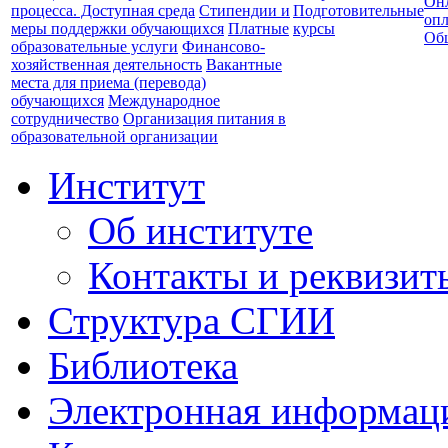
Он
процесса. Доступная среда
Стипендии и
Подготовительные
опл
меры поддержки обучающихся
Платные
курсы
Об
образовательные услуги
Финансово-
хозяйственная деятельность
Вакантные
места для приема (перевода)
обучающихся
Международное
сотрудничество
Организация питания в
образовательной организации
Институт
Об институте
Контакты и реквизит
Структура СГИИ
Библиотека
Электронная информаци