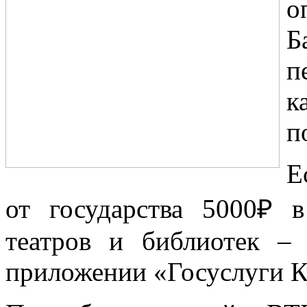
о
Б
п
к
п
Е
от государства 5000₽ 
театров и библиотек –
приложении «Госуслуги К