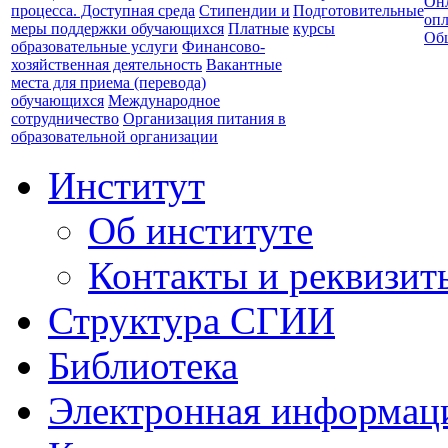
Он
процесса. Доступная среда
Стипендии и
Подготовительные
опл
меры поддержки обучающихся
Платные
курсы
Об
образовательные услуги
Финансово-
хозяйственная деятельность
Вакантные
места для приема (перевода)
обучающихся
Международное
сотрудничество
Организация питания в
образовательной организации
Институт
Об институте
Контакты и реквизит
Структура СГИИ
Библиотека
Электронная информаци