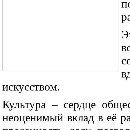
п
р
Э
в
с
в
искусством.
Культура – сердце обще
неоценимый вклад в её ра