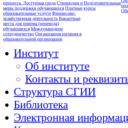
Он
процесса. Доступная среда
Стипендии и
Подготовительные
опл
меры поддержки обучающихся
Платные
курсы
Об
образовательные услуги
Финансово-
хозяйственная деятельность
Вакантные
места для приема (перевода)
обучающихся
Международное
сотрудничество
Организация питания в
образовательной организации
Институт
Об институте
Контакты и реквизит
Структура СГИИ
Библиотека
Электронная информаци