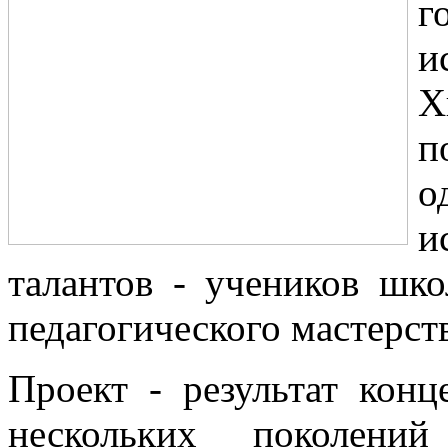
г
и
Х
п
о
и
талантов - учеников шк
педагогического мастерств
Проект - результат конц
нескольких поколени