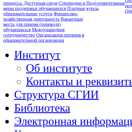
Он
процесса. Доступная среда
Стипендии и
Подготовительные
опл
меры поддержки обучающихся
Платные
курсы
Об
образовательные услуги
Финансово-
хозяйственная деятельность
Вакантные
места для приема (перевода)
обучающихся
Международное
сотрудничество
Организация питания в
образовательной организации
Институт
Об институте
Контакты и реквизит
Структура СГИИ
Библиотека
Электронная информаци