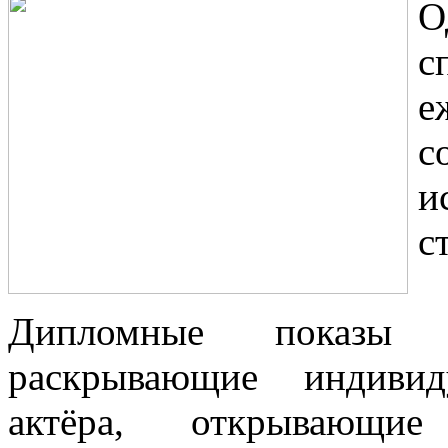
О
с
е
с
и
с
Дипломные показы 
раскрывающие индивид
актёра, открывающи