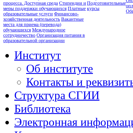
Он
процесса. Доступная среда
Стипендии и
Подготовительные
опл
меры поддержки обучающихся
Платные
курсы
Об
образовательные услуги
Финансово-
хозяйственная деятельность
Вакантные
места для приема (перевода)
обучающихся
Международное
сотрудничество
Организация питания в
образовательной организации
Институт
Об институте
Контакты и реквизит
Структура СГИИ
Библиотека
Электронная информаци