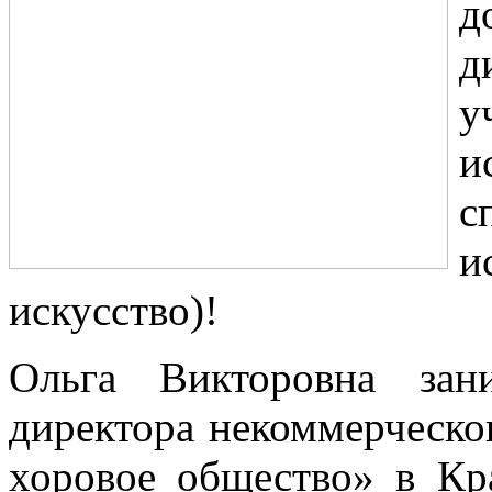
д
д
у
и
с
и
искусство)!
Ольга Викторовна зан
директора некоммерческо
хоровое общество» в Кр