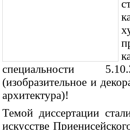
с
х
п
к
специальности 5.
(изобразительное и декор
архитектура)!
Темой диссертации стал
искусстве Приенисейског