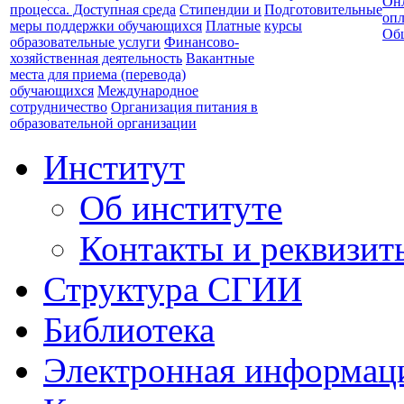
Он
процесса. Доступная среда
Стипендии и
Подготовительные
опл
меры поддержки обучающихся
Платные
курсы
Об
образовательные услуги
Финансово-
хозяйственная деятельность
Вакантные
места для приема (перевода)
обучающихся
Международное
сотрудничество
Организация питания в
образовательной организации
Институт
Об институте
Контакты и реквизит
Структура СГИИ
Библиотека
Электронная информаци