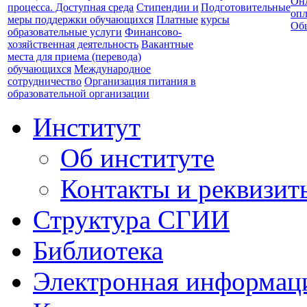
Он
процесса. Доступная среда
Стипендии и
Подготовительные
опл
меры поддержки обучающихся
Платные
курсы
Об
образовательные услуги
Финансово-
хозяйственная деятельность
Вакантные
места для приема (перевода)
обучающихся
Международное
сотрудничество
Организация питания в
образовательной организации
Институт
Об институте
Контакты и реквизит
Структура СГИИ
Библиотека
Электронная информаци