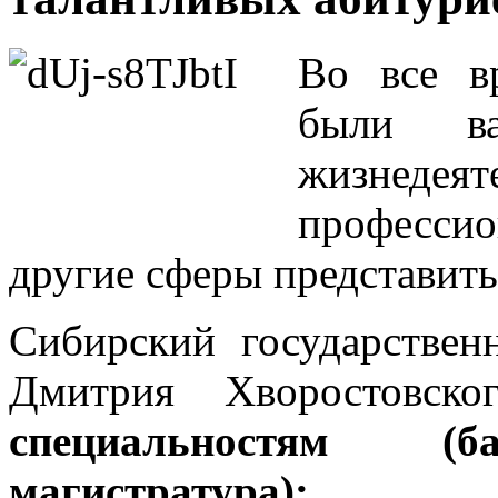
Во все в
были ва
жизнедея
професси
другие сферы представит
Сибирский государствен
Дмитрия Хворостовск
специальностям (ба
магистратура):