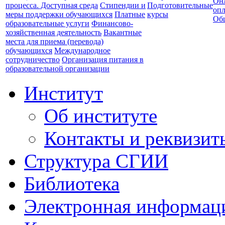
Он
процесса. Доступная среда
Стипендии и
Подготовительные
опл
меры поддержки обучающихся
Платные
курсы
Об
образовательные услуги
Финансово-
хозяйственная деятельность
Вакантные
места для приема (перевода)
обучающихся
Международное
сотрудничество
Организация питания в
образовательной организации
Институт
Об институте
Контакты и реквизит
Структура СГИИ
Библиотека
Электронная информаци