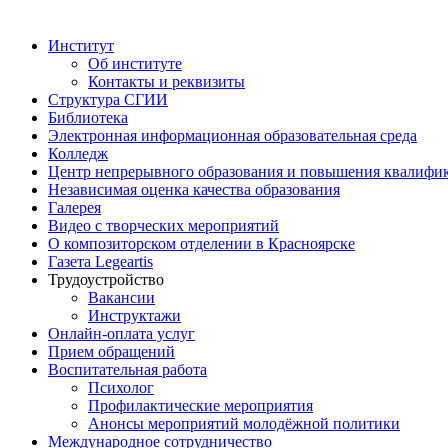
становление
происходило
в
Институт
русле
Об институте
развития
Контакты и реквизиты
экономического
Структура СГИИ
и
Библиотека
культурного
Электронная информационная образовательная среда
потенциала
Колледж
всего
Центр непрерывного образования и повышения квалифик
Красноярского
Независимая оценка качества образования
края:
Галерея
практически
Видео с творческих мероприятий
одновременно
О композиторском отделении в Красноярске
в
Газета Legeartis
1978
Трудоустройство
году
Вакансии
открыл
Инструктажи
свой
Онлайн-оплата услуг
первый
Прием обращений
творческий
Воспитательная работа
сезон
Психолог
Красноярский
Профилактические мероприятия
государственный
Анонсы мероприятий молодёжной политики
театр
Международное сотрудничество