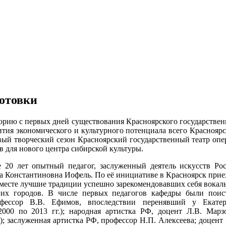
готовки
торию с первых дней существования Красноярского государствен
вития экономического и культурного потенциала всего Краснояр
рвый творческий сезон Красноярский государственный театр опе
в для нового центра сибирской культуры.
 20 лет опытный педагог, заслуженный деятель искусств Рос
а Константиновна Иофель. По её инициативе в Красноярск прие
месте лучшие традиции успешно зарекомендовавших себя вокал
гих городов. В числе первых педагогов кафедры были поис
офессор В.В. Ефимов, впоследствии перенявший у Екате
00 по 2013 гг.); народная артистка РФ, доцент Л.В. Марзо
.); заслуженная артистка РФ, профессор Н.П. Алексеева; доцент