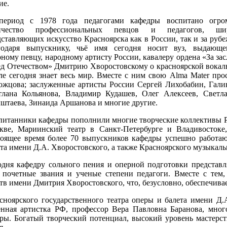
ие.
период с 1978 года педагогами кафедры воспитано огро
ичество профессиональных певцов и педагогов, ши
ставляющих искусство Красноярска как в России, так и за руб
годаря выпускнику, чьё имя сегодня носит вуз, выдающе
ному певцу, народному артисту России, кавалеру ордена «За за
ед Отечеством» Дмитрию Хворостовскому о красноярской вокал
ле сегодня знает весь мир. Вместе с ним свою Alma Mater пр
ожцова; заслуженные артисты России Сергей Лихобабин, Гали
тлана Кольянова, Владимир Кудашев, Олег Алексеев, Светл
штаева, Зинаида Аршанова и многие другие.
питанники кафедры пополнили многие творческие коллективы Рос
кве, Мариинский театр в Санкт-Петербурге и Владивостоке
тоящее время более 70 выпускников кафедры успешно работаю
та имени Д.А. Хворостовского, а также Красноярского музыкаль
одня кафедру сольного пения и оперной подготовки представ
очетные звания и ученые степени педагоги. Вместе с тем, 
в имени Дмитрия Хворостовского, что, безусловно, обеспечива
сноярского государственного театра оперы и балета имени Д.
енная артистка РФ, профессор Вера Павловна Баранова, мно
ры. Богатый творческий потенциал, высокий уровень мастерс