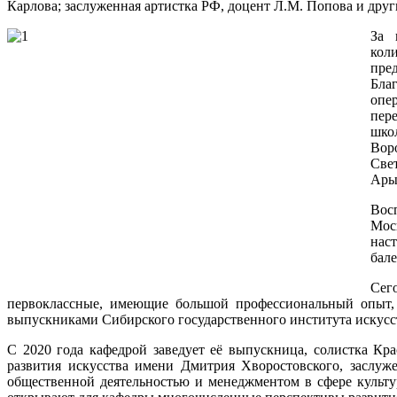
Карлова; заслуженная артистка РФ, доцент Л.М. Попова и друг
лет
опытный
За 
педагог,
кол
заслуженный
пред
деятель
Бла
искусств
опер
России,
пер
почётный
шко
гражданин
Вор
Красноярского
Све
края,
Ары
профессор
Екатерина
Вос
Константиновна
Мос
Иофель.
нас
По
бале
её
инициативе
Сег
в
первоклассные, имеющие большой профессиональный опыт, п
Красноярск
выпускниками Сибирского государственного института искусст
приехали
молодые
С 2020 года кафедрой заведует её выпускница, солистка Кра
специалисты,
развития искусства имени Дмитрия Хворостовского, заслуж
призванные
общественной деятельностью и менеджментом в сфере культу
саккумулировать