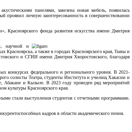
кустическими панелями, завезена новая мебель, появилась
рый проявил личную заинтересованность в совершенствовании
и», Красноярского фонда развития искусства имени Дмитрия
й, научной и
 Красноярска, а также в городах Красноярского края, Тывы и
остовского и СГИИ имени Дмитрия Хворостовского, благодаря
вых конкурсах федерального и регионального уровня. В 2021-
рого солисты Театра, студенты Института и училищ Хакасии и
е, Абакане и Кызыле. В 2023 году проведен ряд мероприятий
ом культуры Красноярского края.
нными стали выступления студентов с отчетными программами.
нкурентоспособных кадров в области академического пения.