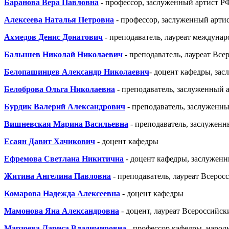
Баранова Вера Павловна
- профессор, заслуженный артист Р
сегодня
мастера:
Алексеева Наталья Петровна
- профессор, заслуженный арти
народный
артист
Ахмедов Денис Донатович
-
преподаватель, лауреат междунар
РФ,
профессор
Балышев Николай Николаевич
-
преподаватель, лауреат Вс
В.В.
Белопашинцев Александр Николаевич
- доцент кафедры, за
Ефимов,
впоследствии
Белоброва Ольга Николаевна
-
преподаватель, заслуженный а
перенявший
у
Бурдик Валерий Александрович
-
преподаватель, заслуженны
Екатерины
Константиновны
Вишневская Марина Васильевна
- преподаватель, заслуженн
пост
заведующего
Есаян Давит Хачикович
- доцент кафедры
кафедрой
(в
Ефремова Светлана Никитична
- доцент кафедры, заслужен
период
с
Житина Ангелина Павловна
-
преподаватель, лауреат Всеро
2000
по
Комарова Надежда Алексеевна
- доцент кафедры
2013
гг.);
Мамонова Яна Александровна
- доцент, лауреат Всероссийс
народная
Марзоева Лариса Владимировна
- профессор кафедры, народ
артистка