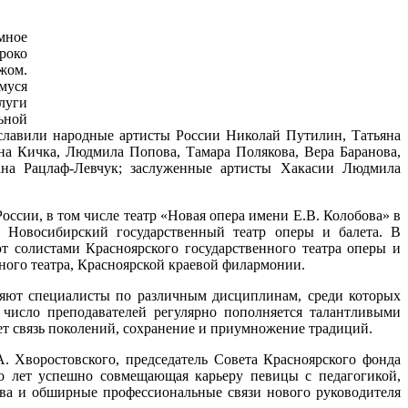
мное
роко
ежом.
муся
слуги
ьной
ославили народные артисты России Николай Путилин, Татьяна
на Кичка, Людмила Попова, Тамара Полякова, Вера Баранова,
ана Рацлаф-Левчук; заслуженные артисты Хакасии Людмила
сии, в том числе театр «Новая опера имени Е.В. Колобова» в
, Новосибирский государственный театр оперы и балета. В
т солистами Красноярского государственного театра оперы и
ного театра, Красноярской краевой филармонии.
ляют специалисты по различным дисциплинам, среди которых
число преподавателей регулярно пополняется талантливыми
ет связь поколений, сохранение и приумножение традиций.
А. Хворостовского, председатель Совета Красноярского фонда
го лет успешно совмещающая карьеру певицы с педагогикой,
тва и обширные профессиональные связи нового руководителя