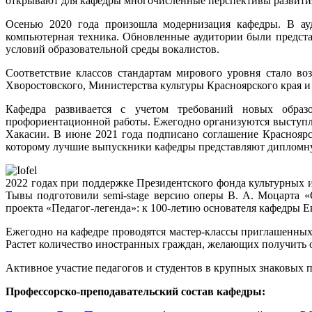
открывают для кафедры многочисленные перспективы развити
на
новом
Осенью 2020 года произошла модернизация кафедры. В ауд
месте
компьютерная техника. Обновленные аудитории были предста
лучшие
условий образовательной среды вокалистов.
традиции
успешно
Соответствие классов стандартам мирового уровня стало в
зарекомендовавших
Хворостовского, Министерства культуры Красноярского края и
себя
Кафедра развивается с учетом требований новых образо
вокальных
профориентационной работы. Ежегодно организуются выступле
школ
Хакасии. В июне 2021 года подписано соглашение Красноярс
Москвы,
которому лучшие выпускники кафедры представляют дипломную
Ленинграда,
Екатеринбурга,
Горького
2022 годах при поддержке Президентского фонда культурных 
и
Тывы подготовили semi-stage версию оперы В. А. Моцарта «
других
проекта «Педагог-легенда»: к 100-летию основателя кафедры
городов.
В
Ежегодно на кафедре проводятся мастер-классы приглашенных
числе
Растет количество иностранных граждан, желающих получить о
первых
педагогов
Активное участие педагогов и студентов в крупных знаковых 
кафедры
были
Профессорско-преподавательский состав кафедры:
поистине
признанные