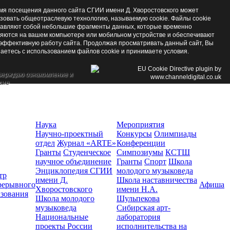
мя посещения данного сайта СГИИ имени Д. Хворостовского может
зовать общеотраслевую технологию, называемую cookie. Файлы cookie
авляют собой небольшие фрагменты данных, которые временно
яются на вашем компьютере или мобильном устройстве и обеспечивают
эффективную работу сайта. Продолжая просматривать данный сайт, Вы
аетесь с использованием файлов cookie и принимаете условия.
верждаю ознакомление и
сие
Наука
Мероприятия
Научно-проектный
Конкурсы
Олимпиады
отдел
Журнал «ARTE»
Конференции
Гранты
Студенческое
Симпозиумы
КСТШ
научное объединение
Гранты
Спорт
Школа
Энциклопедия СГИИ
молодого музыковеда
тр
имени Д.
Школа наставничества
рерывного
Афиша
Хворостовского
имени Н.А.
азования
Школа молодого
Шульпекова
музыковеда
Сибирская арт-
Национальные
лаборатория
проекты России
исполнительства на