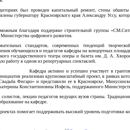
я.
иториях был проведен капитальный ремонт, стены обшиты а
влены губернатору Красноярского края Александру Уссу, кото
озможным благодаря поддержке строительной группы «СМ.Сит
 Министерства цифрового развития.
вательных стандартов, современных тенденций творческо
ния обучающихся и педагогов кафедры на концертных площадках
кого государственного театра оперы и балета им. Д. А. Хвор
 работу в одном из репертуарных спектаклей.
Кафедра активно и успешно участвует в гранто
инициатив реализован крупномасштабный проект, в рамках кото
Свадьба Фигаро» и представили ее в Красноярске, Минусинск
 Екатерины Константиновны Иофель, поддержанного Министерств
 солистов, лекции педагогов ведущих вузов страны. Традицио
бразование на кафедре.
проектах помогает поддерживать высокий уровень подготовки ко