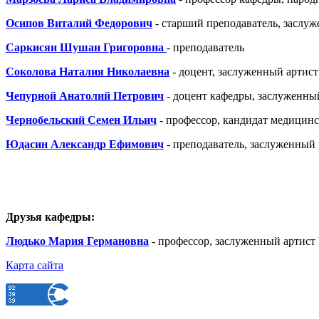
РФ,
Осипов Виталий Федорович
- старший преподаватель, заслуж
доцент
Л.В. Марзоева,
Саркисян Шушан Григоровна
-
преподаватель
сменившая
его
Соколова Наталия Николаевна
- доцент, заслуженный артис
на
этой
Чепурной Анатолий Петрович
- доцент кафедры, заслуженны
должности
(в
Чернобельский Семен Ильич
- профессор, кандидат медицинс
период
с
Юдасин Александр Ефимович
- преподаватель, заслуженный раб
2013
по
2019
гг.);
заслуженная
Друзья кафедры:
артистка
РФ,
Людько Мария Германовна
- профессор, заслуженный артист
профессор
Н.П.
Карта сайта
Алексеева;
доцент
В.Н.
Карлова;