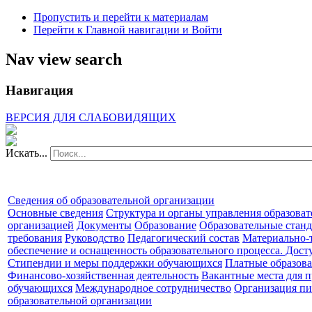
Пропустить и перейти к материалам
Перейти к Главной навигации и Войти
Nav view search
Навигация
Кафедра
сольного
ВЕРСИЯ ДЛЯ СЛАБОВИДЯЩИХ
пения
и
оперной
Искать...
подготовки
ведет
свою
историю
Сведения об образовательной организации
с
Основные сведения
Структура и органы управления образова
первых
организацией
Документы
Образование
Образовательные станд
дней
требования
Руководство
Педагогический состав
Материально-
существования
обеспечение и оснащенность образовательного процесса. Дост
Красноярского
Стипендии и меры поддержки обучающихся
Платные образова
государственного
Финансово-хозяйственная деятельность
Вакантные места для п
института
обучающихся
Международное сотрудничество
Организация пи
искусств.
образовательной организации
Ее