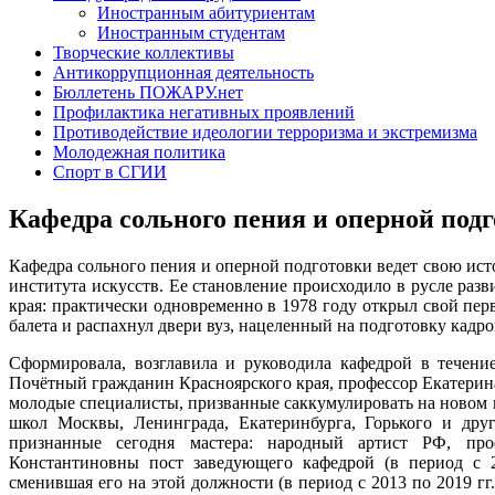
оперы
Иностранным абитуриентам
и
Иностранным студентам
балета
Творческие коллективы
и
Антикоррупционная деятельность
распахнул
Бюллетень ПОЖАРУ.нет
двери
Профилактика негативных проявлений
вуз,
Противодействие идеологии терроризма и экстремизма
нацеленный
Молодежная политика
на
Спорт в СГИИ
подготовку
кадров
Кафедра сольного пения и оперной под
для
нового
Кафедра сольного пения и оперной подготовки ведет свою ис
центра
института искусств. Ее становление происходило в русле раз
сибирской
края: практически одновременно в 1978 году открыл свой пе
культуры.
балета и распахнул двери вуз, нацеленный на подготовку кадро
Сформировала,
Сформировала, возглавила и руководила кафедрой в течение
возглавила
Почётный гражданин Красноярского края, профессор Екатерин
и
молодые специалисты, призванные саккумулировать на новом 
руководила
школ Москвы, Ленинграда, Екатеринбурга, Горького и дру
кафедрой
признанные сегодня мастера: народный артист РФ, пр
в
Константиновны пост заведующего кафедрой (в период с 20
течение
сменившая его на этой должности (в период с 2013 по 2019 гг
20