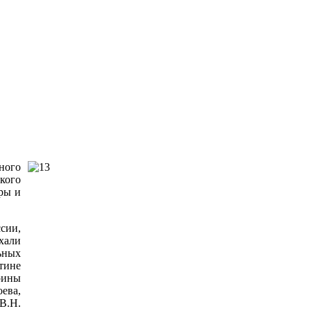
ного
ского
ры и
сии,
хали
ьных
тине
рины
ева,
 В.Н.