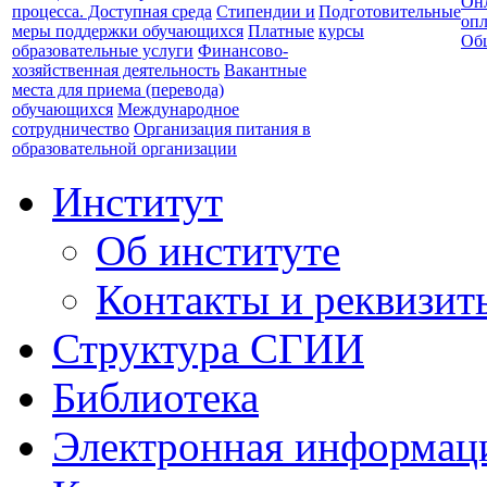
Он
процесса. Доступная среда
Стипендии и
Подготовительные
опл
меры поддержки обучающихся
Платные
курсы
Об
образовательные услуги
Финансово-
хозяйственная деятельность
Вакантные
места для приема (перевода)
обучающихся
Международное
сотрудничество
Организация питания в
образовательной организации
Институт
Об институте
Контакты и реквизит
Структура СГИИ
Библиотека
Электронная информаци