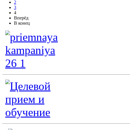
2
3
4
Вперёд
В конец