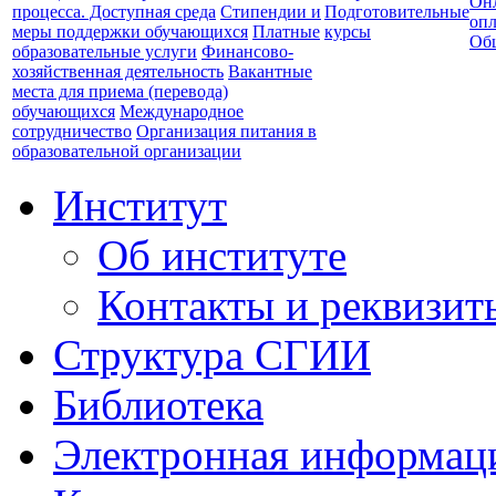
Он
процесса. Доступная среда
Стипендии и
Подготовительные
опл
меры поддержки обучающихся
Платные
курсы
Об
образовательные услуги
Финансово-
хозяйственная деятельность
Вакантные
места для приема (перевода)
обучающихся
Международное
сотрудничество
Организация питания в
образовательной организации
Институт
Об институте
Контакты и реквизит
Структура СГИИ
Библиотека
Электронная информаци