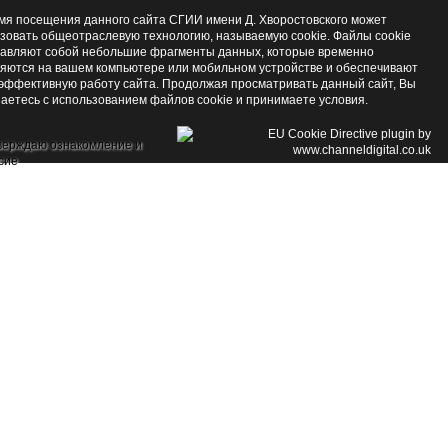
мя посещения данного сайта СГИИ имени Д. Хворостовского может
зовать общеотраслевую технологию, называемую cookie. Файлы cookie
авляют собой небольшие фрагменты данных, которые временно
яются на вашем компьютере или мобильном устройстве и обеспечивают
эффективную работу сайта. Продолжая просматривать данный сайт, Вы
аетесь с использованием файлов cookie и принимаете условия.
верждаю ознакомление и
сие