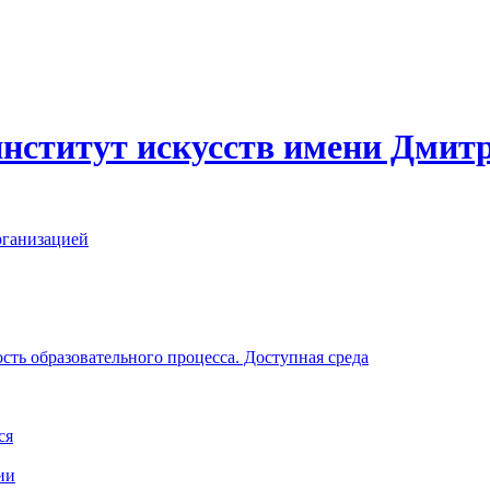
нститут искусств имени Дмит
рганизацией
ть образовательного процесса. Доступная среда
ся
ии