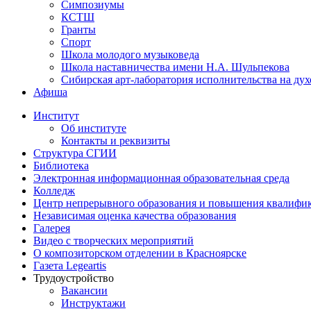
Симпозиумы
КСТШ
Гранты
Спорт
Школа молодого музыковеда
Школа наставничества имени Н.А. Шульпекова
Сибирская арт-лаборатория исполнительства на ду
Афиша
Институт
Об институте
Контакты и реквизиты
Структура СГИИ
Библиотека
Электронная информационная образовательная среда
Колледж
Центр непрерывного образования и повышения квалифик
Независимая оценка качества образования
Галерея
Видео с творческих мероприятий
О композиторском отделении в Красноярске
Газета Legeartis
Трудоустройство
Вакансии
Инструктажи