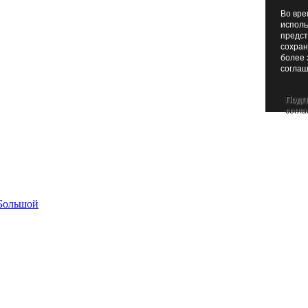
Во вре
исполь
предст
сохран
более 
соглаш
Подт
согла
Большой