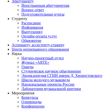
Абитуриенту
Иностранным абитуриентам
Вопрос-ответ
Подготовительные курсы
Студенту
Расписание
Информация
Выпускнику
Онлайн-оплата услуг
Общежитие
Аспиранту, ассистенту-стажеру
Центр непрерывного образования
Наука
Научно-проектный отдел
Журнал «ARTE»
Гранты
Студенческое научное объединение
Энциклопедия СГИИ имени Д. Хворостовского
Школа молодого музыковеда
Национальные проекты России
Лаборатория музыкальной критики
Мероприятия
Конкурсы
Олимпиады
Конференции