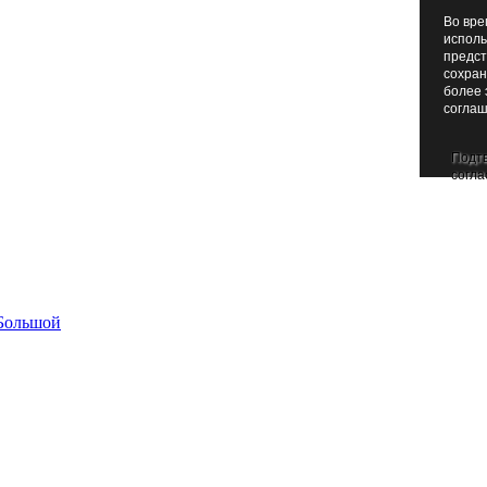
Во вре
исполь
предст
сохран
более 
соглаш
Подт
согла
Большой