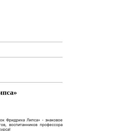
ипса»
ок Фридриха Липса» - знаковое
тов, воспитанников профессора
урса!