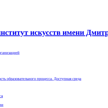
нститут искусств имени Дмит
рганизацией
ть образовательного процесса. Доступная среда
ся
ии