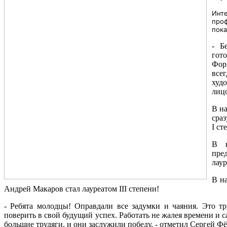
Инте
про
пока
- Б
гот
Форм
всег
худ
лицо
В н
сраз
I ст
В н
пре
лаур
В н
Андрей Макаров стал лауреатом III степени!
- Ребята молодцы! Оправдали все задумки и чаяния. Это т
поверить в свой будущий успех. Работать не жалея времени и 
большие трудяги, и они заслужили победу, - отметил Сергей Ф