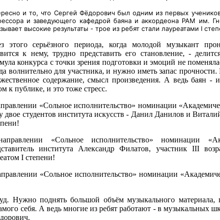
ресно и то, что Сергей Фёдорович был одним из первых
учеников
фессора и заведующего кафедрой баяна и аккордеона РАМ им. Гн
зывает высокие результаты - трое из ребят стали лауреатами I степ
ез этого серьёзного периода, когда молодой музыкант прон
овится к нему, трудно представить его становление, - делит
ула конкурса с точки зрения подготовки и эмоций не поменялас
да волнительно для участника, и нужно иметь запас прочности.
ожественное содержание, смысл произведения. А ведь баян - 
м к публике, и это тоже стресс.
аправлении «Сольное исполнительство» номинации «Академичес
у двое студентов института искусств - Данил Данилов и Витали
епени!
аправлении «Сольное исполнительство» номинации «А
дставитель института Александр Филатов, участник III возр
еатом I степени!
аправлении «Сольное исполнительство» номинации «Академиче
руд. Нужно поднять большой объём музыкального материала, 
самого себя. А ведь многие из ребят работают - в музыкальных 
ёдорович.