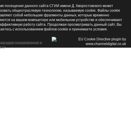
мя посещения данного сайта СГИИ имени Д. Хворостовского может
зовать общеотраслевую технологию, называемую cookie. Файлы cookie
авляют собой небольшие фрагменты данных, которые временно
яются на вашем компьютере или мобильном устройстве и обеспечивают
эффективную работу сайта. Продолжая просматривать данный сайт, Вы
аетесь с использованием файлов cookie и принимаете условия.
верждаю ознакомление и
сие