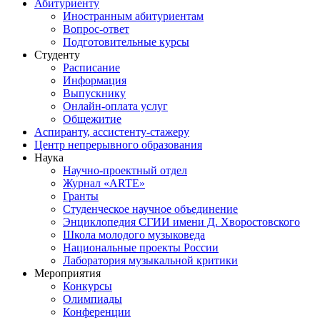
Абитуриенту
Иностранным абитуриентам
Вопрос-ответ
Подготовительные курсы
Студенту
Расписание
Информация
Выпускнику
Онлайн-оплата услуг
Общежитие
Аспиранту, ассистенту-стажеру
Центр непрерывного образования
Наука
Научно-проектный отдел
Журнал «ARTE»
Гранты
Студенческое научное объединение
Энциклопедия СГИИ имени Д. Хворостовского
Школа молодого музыковеда
Национальные проекты России
Лаборатория музыкальной критики
Мероприятия
Конкурсы
Олимпиады
Конференции