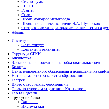
Симпозиумы
КСТШ
Гранты
Спорт
Школа молодого музыковеда
Школа наставничества имени Н.А. Шульпекова
Сибирская арт-лаборатория исполнительства на ду
Афиша
Институт
Об институте
Контакты и реквизиты
Структура СГИИ
Библиотека
Электронная информационная образовательная среда
Колледж
Центр непрерывного образования и повышения квалифик
Независимая оценка качества образования
Галерея
Видео с творческих мероприятий
О композиторском отделении в Красноярске
Газета Legeartis
Трудоустройство
Вакансии
Инструктажи