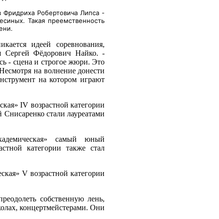
 Фридриха Робертовича Липса -
есиных. Такая преемственность
ени.
икается идеей соревнования,
ся Сергей Фёдорович Найко. -
ь - сцена и строгое жюри. Это
 Несмотря на волнение донести
инструмент на котором играют
кая» IV возрастной категории
й Снисаренко стали лауреатами
кадемическая» самый юный
астной категории также стал
ская» V возрастной категории
преодолеть собственную лень,
школах, концертмейстерами. Они