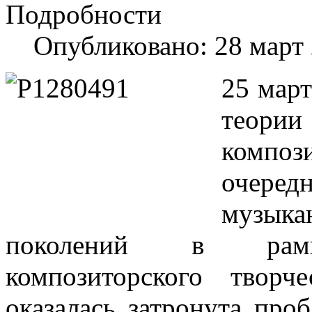
Подробности
Опубликовано: 28 март
25 март
тео
композ
очер
музы
поколений в рамк
композиторского творч
оказалась затронута про