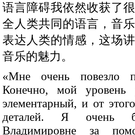
语言障碍我依然收获了
全人类共同的语言，音
表达人类的情感，这场
音乐的魅力。
«Мне очень повезло п
Конечно, мой уровень 
элементарный, и от этог
деталей. Я очень бл
Владимировне за пом