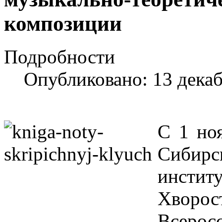
композиции
Подробности
Опубликовано: 13 дека
С 1 но
Сиби
инстит
Хворо
Всерос