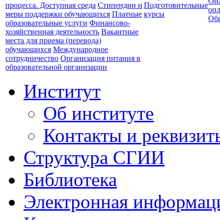
Он
процесса. Доступная среда
Стипендии и
Подготовительные
опл
меры поддержки обучающихся
Платные
курсы
Об
образовательные услуги
Финансово-
хозяйственная деятельность
Вакантные
места для приема (перевода)
обучающихся
Международное
сотрудничество
Организация питания в
образовательной организации
Институт
Об институте
Контакты и реквизит
Структура СГИИ
Библиотека
Электронная информаци